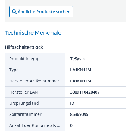
Ähnliche Produkte suchen
Technische Merkmale
Hilfsschalterblock
Produktlinie(n)
TeSys k
Type
LA1KN11M
Hersteller Artikelnummer
LA1KN11M
Hersteller EAN
3389110428407
Ursprungsland
ID
Zolltarifnummer
85369095
Anzahl der Kontakte als Wechsler
0