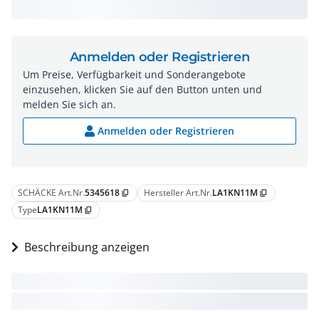
Anmelden oder Registrieren
Um Preise, Verfügbarkeit und Sonderangebote
einzusehen, klicken Sie auf den Button unten und
melden Sie sich an.
Anmelden oder Registrieren
SCHÄCKE Art.Nr.
5345618
Hersteller Art.Nr.
LA1KN11M
content_copy
content_copy
Type
LA1KN11M
content_copy
Beschreibung anzeigen