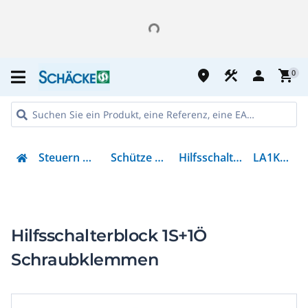
place
construction
person
shopping_cart
0
Steuern & Regeln
Schütze & Relais
Hilfsschalterblock
LA1KN11M
Hilfsschalterblock 1S+1Ö
Schraubklemmen