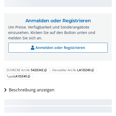
Anmelden oder Registrieren
Um Preise, Verfügbarkeit und Sonderangebote
einzusehen, klicken Sie auf den Button unten und
melden Sie sich an.
Anmelden oder Registrieren
SCHÄCKE Art.Nr.
5420342
Hersteller Art.Nr.
LA1DZ40
content_copy
content_copy
Type
LA1DZ40
content_copy
Beschreibung anzeigen