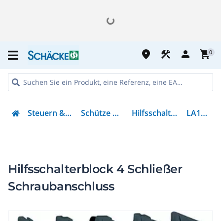
place
construction
person
shopping_cart
0
Steuern & Regeln
Schütze & Relais
Hilfsschalterblock
LA1DZ40
Hilfsschalterblock 4 Schließer
Schraubanschluss