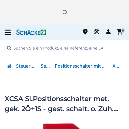
place
construction
person
shopping_cart
0
Steuern & Regeln
Sensorik
Positionsschalter mit getrenntem Betätiger
XCSA702
XCSA Si.Positionsschalter met.
gek. 2Ö+1S - gest. schalt. o. Zuh.
1Leit.ein. M20