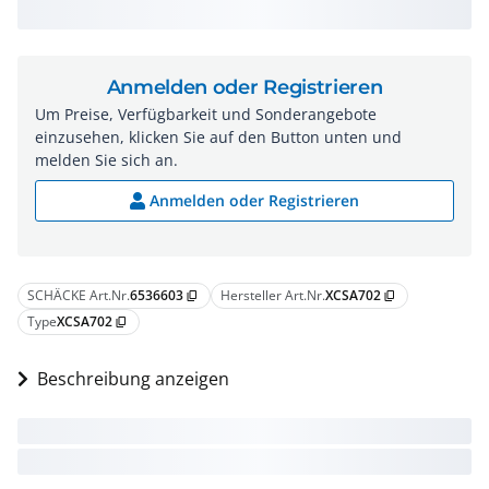
Anmelden oder Registrieren
Um Preise, Verfügbarkeit und Sonderangebote
einzusehen, klicken Sie auf den Button unten und
melden Sie sich an.
Anmelden oder Registrieren
SCHÄCKE Art.Nr.
6536603
Hersteller Art.Nr.
XCSA702
content_copy
content_copy
Type
XCSA702
content_copy
Beschreibung anzeigen