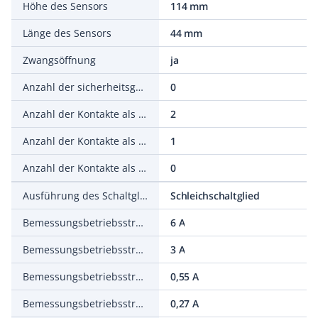
Höhe des Sensors
114 mm
Länge des Sensors
44 mm
Zwangsöffnung
ja
Anzahl der sicherheitsgerichteten Hilfskontakte
0
Anzahl der Kontakte als Öffner
2
Anzahl der Kontakte als Schließer
1
Anzahl der Kontakte als Wechsler
0
Ausführung des Schaltglieds
Schleichschaltglied
Bemessungsbetriebsstrom Ie bei AC-15, 125 V
6 A
Bemessungsbetriebsstrom Ie bei AC-15, 230 V
3 A
Bemessungsbetriebsstrom Ie bei DC-13, 125 V
0,55 A
Bemessungsbetriebsstrom Ie bei DC-13, 230 V
0,27 A