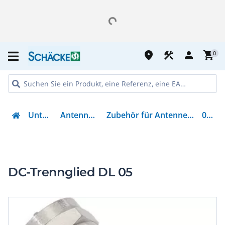
place
construction
person
shopping_cart
0
Unterhaltung
Antennen - Zubehör
Zubehör für Antennen und Satellitentechnik
001018
DC-Trennglied DL 05