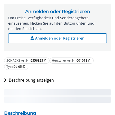
Anmelden oder Registrieren
Um Preise, Verfügbarkeit und Sonderangebote
einzusehen, klicken Sie auf den Button unten und
melden Sie sich an.
Anmelden oder Registrieren
SCHÄCKE Art.Nr.
6556825
Hersteller Art.Nr.
001018
content_copy
content_copy
Type
DL 05
content_copy
Beschreibung anzeigen
Beschreibung