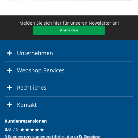
Melden Sie sich hier für unseren Newsletter an!
Anmelden
Unternehmen
Webshop-Services
Rechtliches
Kontakt
Kundenrezensionen
★
★
★
★
★
★
★
★
★
★
0.0
/ 5
0 Kundenrezensionen zertifiziert durch