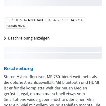
SCHÄCKE Art.Nr.
6093914
Hersteller Art.Nr.
149575
content_copy
content_copy
Type
MR 750
content_copy
Beschreibung anzeigen
Beschreibung
Stereo Hybrid-Receiver, MR 750, bietet weit mehr als
die übliche Anschlussvielfalt. Mit Bluetooth und HDMI
ist er für die komplette Welt der neuen Medien
gerüstet, egal, ob man mal schnell etwas vom
Smartphone wiedergeben möchte oder einen Film
oder ein Spiel mit vollem Sound genießen möchte. Die