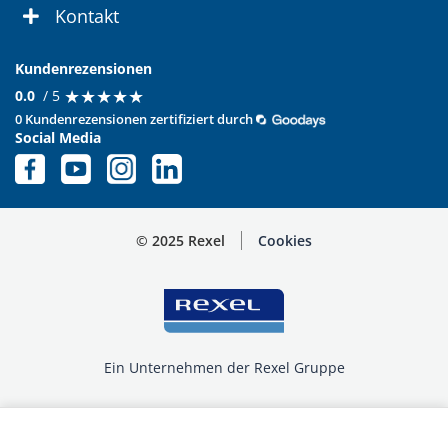
Kontakt
Kundenrezensionen
★
★
★
★
★
★
★
★
★
★
0.0
/ 5
0 Kundenrezensionen zertifiziert durch
Social Media
© 2025 Rexel
Cookies
Ein Unternehmen der Rexel Gruppe
Menge auswählen