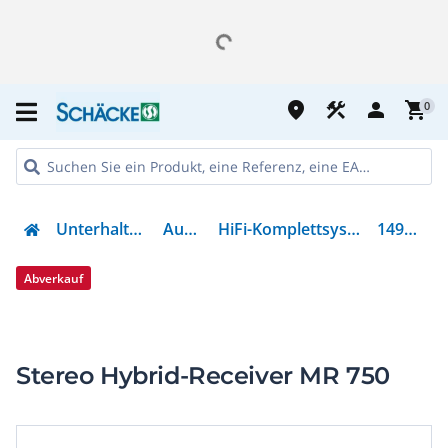
place
construction
person
shopping_cart
0
Unterhaltung
Audio
HiFi-Komplettsystem
149575
Abverkauf
Stereo Hybrid-Receiver MR 750