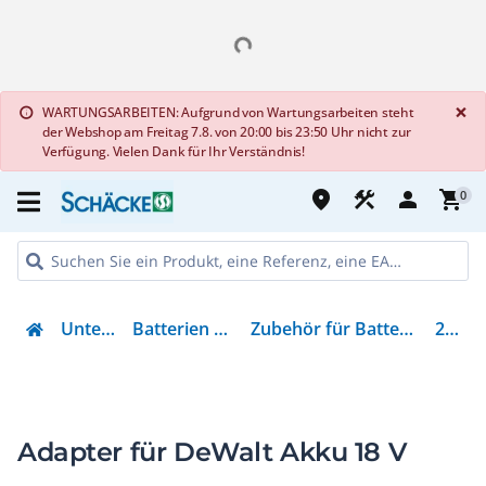
G
×
WARTUNGSARBEITEN: Aufgrund von Wartungsarbeiten steht
info
der Webshop am Freitag 7.8. von 20:00 bis 23:50 Uhr nicht zur
Verfügung. Vielen Dank für Ihr Verständnis!
place
construction
person
shopping_cart
0
Unterhaltung
Batterien & Ladegeräte
Zubehör für Batterie/Akku/Ladegerät
215533
Adapter für DeWalt Akku 18 V