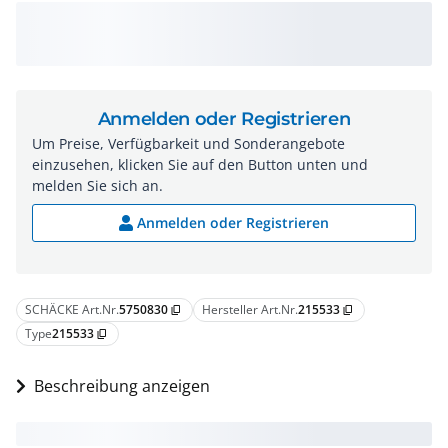
Anmelden oder Registrieren
Um Preise, Verfügbarkeit und Sonderangebote
einzusehen, klicken Sie auf den Button unten und
melden Sie sich an.
Anmelden oder Registrieren
SCHÄCKE Art.Nr.
5750830
Hersteller Art.Nr.
215533
content_copy
content_copy
Type
215533
content_copy
Beschreibung anzeigen