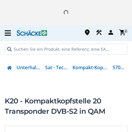
place
construction
person
shopping_cart
0
Unterhaltung
Sat - Technik
Kompakt-Kopfstelle
570104
K20 - Kompaktkopfstelle 20
Transponder DVB-S2 in QAM