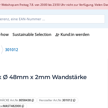
shop am Freitag 7.8. von 20:00 bis 23:50 Uhr nicht zur Verfügung. Vielen Dank
-how
Sustainable Selection
Kund:in werden
person_add_alt
301012
 x Ø 48mm x 2mm Wandstärke
HÄCKE Art.Nr.
8058438
Hersteller Art.Nr.
301012
content_copy
content_copy
pe
MAST482000
content_copy