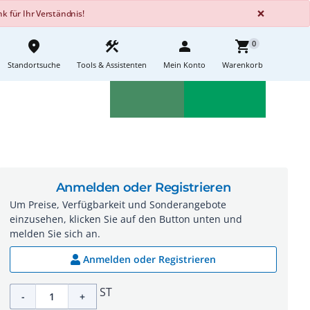
GLOBA
×
 für Ihr Verständnis!
place
construction
person
shopping_cart
0
Standortsuche
Tools & Assistenten
Mein Konto
Warenkorb
Aktionen
Neuheiten
sell
feedback
Anmelden oder Registrieren
Um Preise, Verfügbarkeit und Sonderangebote
einzusehen, klicken Sie auf den Button unten und
melden Sie sich an.
Anmelden oder Registrieren
ST
-
+