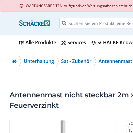
WARTUNGSARBEITEN: Aufgrund von Wartungsarbeiten steht der Web
info
Alle Produkte
Services
SCHÄCKE Know
menu_book
handyman
school
Unterhaltung
Sat - Zubehör
Antennenmast
Antennenmast nicht steckbar 2m
Feuerverzinkt
SC
Ty