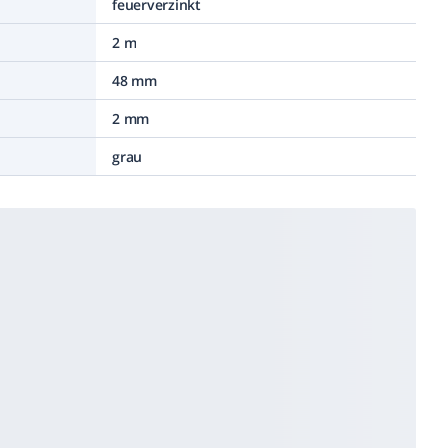
feuerverzinkt
2 m
48 mm
2 mm
grau