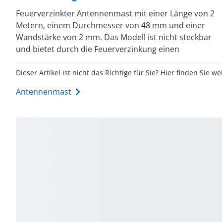
Feuerverzinkter Antennenmast mit einer Länge von 2
hervorragenden Korrosionsschutz für den Einsatz im
Metern, einem Durchmesser von 48 mm und einer
Außenbereich. Die robuste Konstruktion
Wandstärke von 2 mm. Das Modell ist nicht steckbar
gewährleistet eine zuverlässige Befestigung von
und bietet durch die Feuerverzinkung einen
Dieser Artikel ist nicht das Richtige für Sie? Hier finden Sie we
Antennenmast