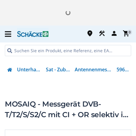
place
construction
person
shopping_cart
0
Unterhaltung
Sat - Zubehör
Antennenmessgerät
596112
MOSAIQ - Messgerät DVB-
T/T2/S/S2/C mit CI + OR selektiv im
Koffer