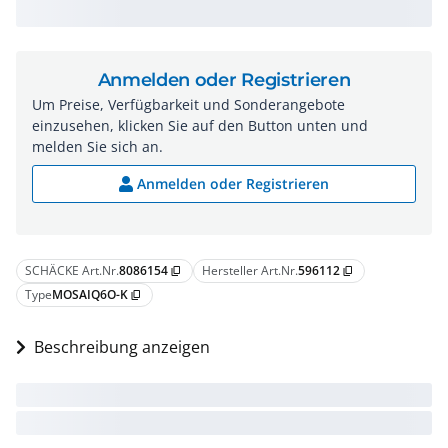
Anmelden oder Registrieren
Um Preise, Verfügbarkeit und Sonderangebote
einzusehen, klicken Sie auf den Button unten und
melden Sie sich an.
Anmelden oder Registrieren
SCHÄCKE Art.Nr.
8086154
Hersteller Art.Nr.
596112
content_copy
content_copy
Type
MOSAIQ6O-K
content_copy
Beschreibung anzeigen