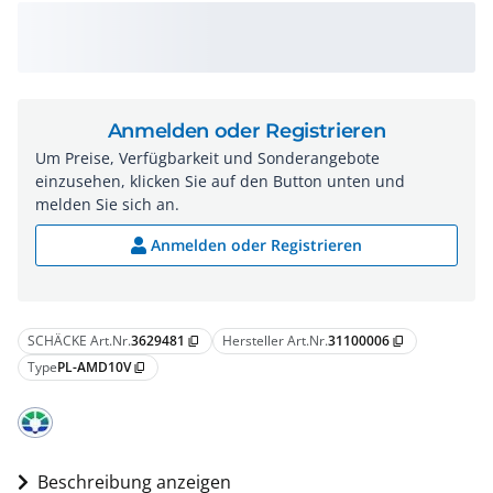
Anmelden oder Registrieren
Um Preise, Verfügbarkeit und Sonderangebote
einzusehen, klicken Sie auf den Button unten und
melden Sie sich an.
Anmelden oder Registrieren
SCHÄCKE Art.Nr.
3629481
Hersteller Art.Nr.
31100006
content_copy
content_copy
Type
PL-AMD10V
content_copy
Beschreibung anzeigen