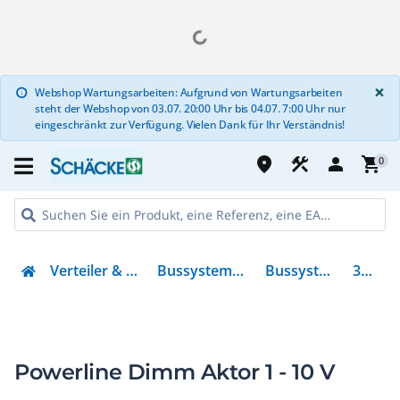
G
×
Webshop Wartungsarbeiten: Aufgrund von Wartungsarbeiten
info
steht der Webshop von 03.07. 20:00 Uhr bis 04.07. 7:00 Uhr nur
eingeschränkt zur Verfügung. Vielen Dank für Ihr Verständnis!
place
construction
person
shopping_cart
0
Verteiler & Energieverteilung
Bussysteme & Komponenten
Bussystem-Dimmaktor
31100006
Powerline Dimm Aktor 1 - 10 V