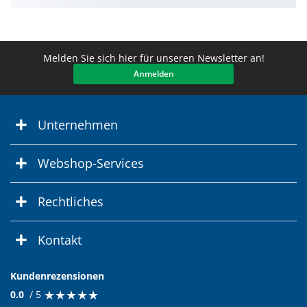
Melden Sie sich hier für unseren Newsletter an!
Anmelden
Unternehmen
Webshop-Services
Rechtliches
Kontakt
Kundenrezensionen
★
★
★
★
★
★
★
★
★
★
0.0
/ 5