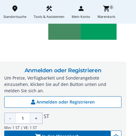
place
construction
person
shopping_cart
0
Standortsuche
Tools & Assistenten
Mein Konto
Warenkorb
Aktionen
Neuheiten
sell
feedback
Anmelden oder Registrieren
Um Preise, Verfügbarkeit und Sonderangebote
einzusehen, klicken Sie auf den Button unten und
melden Sie sich an.
Anmelden oder Registrieren
ST
-
+
Min: 1 ST | VE: 1 ST