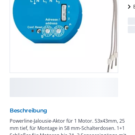
Beschreibung
Powerline-Jalousie-Aktor für 1 Motor. 53x43mm, 25
interner Kleinspannung. Stand-by-Verlust nur 0,5
mm tief, für Montage in 58 mm-Schalterdosen. 1+1