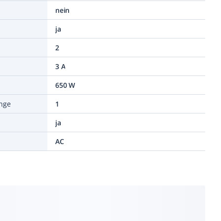
nein
ja
2
3 A
650 W
änge
1
ja
AC