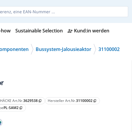
-how
Sustainable Selection
Kund:in werden
person_add_alt
Komponenten
Bussystem-Jalousieaktor
31100002
or
HÄCKE Art.Nr.
3629538
Hersteller Art.Nr.
31100002
content_copy
content_copy
pe
PL-SAM2
content_copy