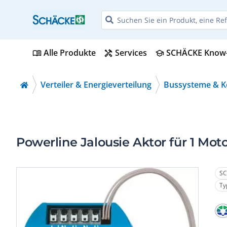
Alle Produkte
Services
SCHÄCKE Know
menu_book
handyman
school
Verteiler & Energieverteilung
Bussysteme & 
Powerline Jalousie Aktor für 1 Mot
SC
Ty