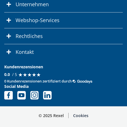
Unternehmen
Webshop-Services
Rechtliches
Kontakt
Kundenrezensionen
★
★
★
★
★
★
★
★
★
★
0.0
/ 5
0 Kundenrezensionen zertifiziert durch
Social Media
© 2025 Rexel
Cookies