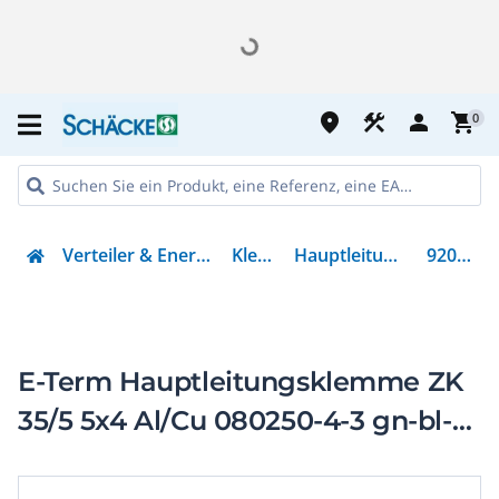
place
construction
person
shopping_cart
0
Verteiler & Energieverteilung
Klemmen
Hauptleitungsklemme
92006609
E-Term Hauptleitungsklemme ZK
35/5 5x4 Al/Cu 080250-4-3 gn-bl-
gr-gr-gr