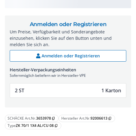
Anmelden oder Registrieren
Um Preise, Verfügbarkeit und Sonderangebote
einzusehen, klicken Sie auf den Button unten und
melden Sie sich an.
Anmelden oder Registrieren
Hersteller-Verpackungseinheiten
Sofernmöglich beliefern wir in Hersteller-VPE
2 ST
1 Karton
SCHÄCKE Art.Nr.
3653978
Hersteller Art.Nr.
92006613
content_copy
content_copy
Type
ZK 70/1 1X4 AL/CU 08
content_copy