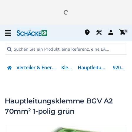
place
construction
person
shopping_cart
0
Verteiler & Energieverteilung
Klemmen
Hauptleitungsklemme
92006613
Hauptleitungsklemme BGV A2
70mm² 1-polig grün