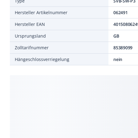
Type
SVB-SW-P3
Hersteller Artikelnummer
062491
Hersteller EAN
4015080624
Ursprungsland
GB
Zolltarifnummer
85389099
Hängeschlossverriegelung
nein