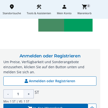
place
construction
person
shopping_cart
0
Standortsuche
Tools & Assistenten
Mein Konto
Warenkorb
Aktionen
Neuheiten
sell
feedback
Anmelden oder Registrieren
Um Preise, Verfügbarkeit und Sonderangebote
einzusehen, klicken Sie auf den Button unten und
melden Sie sich an.
Anmelden oder Registrieren
ST
-
+
Min: 1 ST | VE: 1 ST