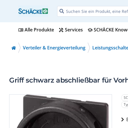
Alle Produkte
Services
SCHÄCKE Know
menu_book
handyman
school
Verteiler & Energieverteilung
Leistungsschalt
Griff schwarz abschließbar für Vor
SC
Ty