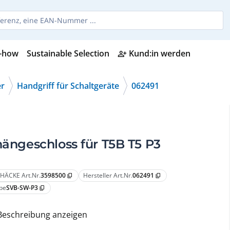
-how
Sustainable Selection
Kund:in werden
person_add_alt
er
Handgriff für Schaltgeräte
062491
hängeschloss für T5B T5 P3
HÄCKE Art.Nr.
3598500
Hersteller Art.Nr.
062491
content_copy
content_copy
pe
SVB-SW-P3
content_copy
Beschreibung anzeigen