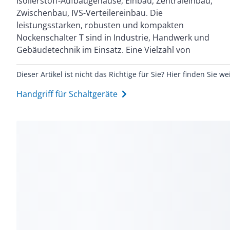
Isolierstoff-Aufbaugehäuse, Einbau, Zentraleinbau,
umgesetzt. Hier sind die Möglichkeiten fast
Zwischenbau, IVS-Verteilereinbau. Die
unbegrenzt. Ein umfangreiches Zubehör komplettiert
leistungsstarken, robusten und kompakten
das Schalterprogramm und ergänzt die
Nockenschalter T sind in Industrie, Handwerk und
Gebäudetechnik im Einsatz. Eine Vielzahl von
Dieser Artikel ist nicht das Richtige für Sie? Hier finden Sie we
Handgriff für Schaltgeräte