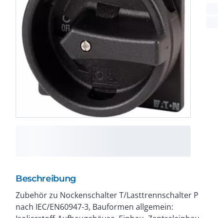
Beschreibung
Zubehör zu Nockenschalter T/Lasttrennschalter P
Standardschaltungen steht zur Auswahl. Ergänzend
nach IEC/EN60947-3, Bauformen allgemein:
werden kundenspezifische Sonderschaltungen