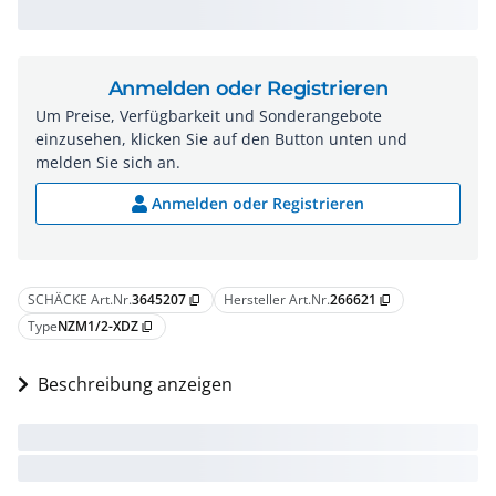
Anmelden oder Registrieren
Um Preise, Verfügbarkeit und Sonderangebote
einzusehen, klicken Sie auf den Button unten und
melden Sie sich an.
Anmelden oder Registrieren
SCHÄCKE Art.Nr.
3645207
Hersteller Art.Nr.
266621
content_copy
content_copy
Type
NZM1/2-XDZ
content_copy
Beschreibung anzeigen