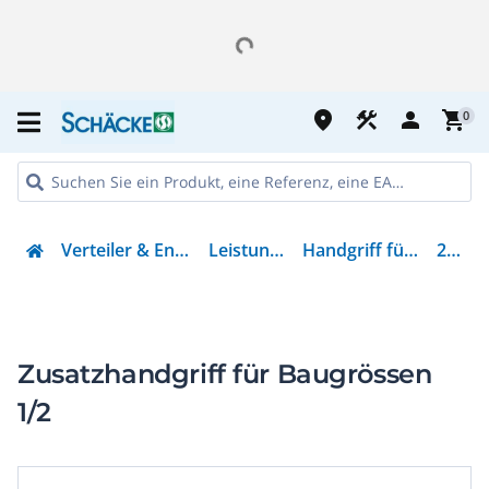
place
construction
person
shopping_cart
0
Verteiler & Energieverteilung
Leistungsschalter
Handgriff für Schaltgeräte
266621
Zusatzhandgriff für Baugrössen
1/2