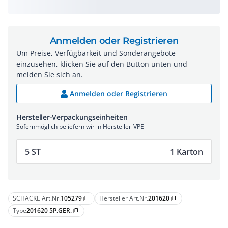
Anmelden oder Registrieren
Um Preise, Verfügbarkeit und Sonderangebote
einzusehen, klicken Sie auf den Button unten und
melden Sie sich an.
Anmelden oder Registrieren
Hersteller-Verpackungseinheiten
Sofernmöglich beliefern wir in Hersteller-VPE
5 ST
1 Karton
SCHÄCKE Art.Nr.
105279
Hersteller Art.Nr.
201620
content_copy
content_copy
Type
201620 5P.GER.
content_copy