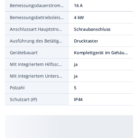
Bemessungsdauerstrom Iu
16 A
Bemessungsbetriebsleistung bei AC-3, 400 V
4 kW
Anschlussart Hauptstromkreis
Schraubanschluss
Ausführung des Betätigungselements
Drucktaster
Gerätebauart
Komplettgerät im Gehäuse
Mit integriertem Hilfsschalter
ja
Mit integriertem Unterspannungsauslöser
ja
Polzahl
5
Schutzart (IP)
IP44