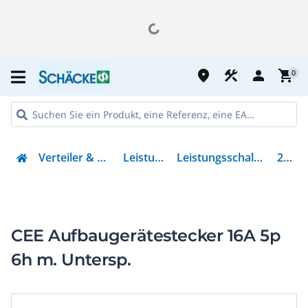
place
construction
person
shopping_cart
0
Verteiler & Energieverteilung
Leistungsschalter
Leistungsschalter für Motorschutz
201620
CEE Aufbaugerätestecker 16A 5p
6h m. Untersp.