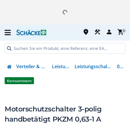
place
construction
person
shopping_cart
0
Verteiler & Energieverteilung
Leistungsschalter
Leistungsschalter für Motorschutz
072734
Kernsortiment
Motorschutzschalter 3-polig
handbetätigt PKZM 0,63-1 A