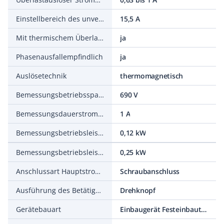
Einstellbereich des unverzögerten Kurzschlussauslösers
15,5 A
Mit thermischem Überlastschutz
ja
Phasenausfallempfindlich
ja
Auslösetechnik
thermomagnetisch
Bemessungsbetriebsspannung
690 V
Bemessungsdauerstrom Iu
1 A
Bemessungsbetriebsleistung bei AC-3, 230 V
0,12 kW
Bemessungsbetriebsleistung bei AC-3, 400 V
0,25 kW
Anschlussart Hauptstromkreis
Schraubanschluss
Ausführung des Betätigungselements
Drehknopf
Gerätebauart
Einbaugerät Festeinbautechnik