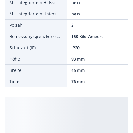
Mit integriertem Hilfsschalter
nein
Mit integriertem Unterspannungsauslöser
nein
Polzahl
3
Bemessungsgrenzkurzschlussausschaltstrom Icu bei 400 V, AC
150 Kilo-Ampere
Schutzart (IP)
IP20
Höhe
93 mm
Breite
45 mm
Tiefe
76 mm