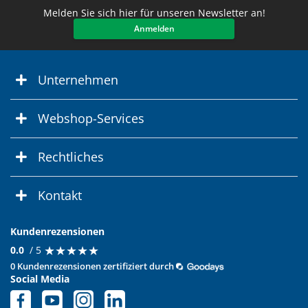
Melden Sie sich hier für unseren Newsletter an!
Anmelden
Unternehmen
Webshop-Services
Rechtliches
Kontakt
Kundenrezensionen
★
★
★
★
★
★
★
★
★
★
0.0
/ 5
0 Kundenrezensionen zertifiziert durch
Social Media