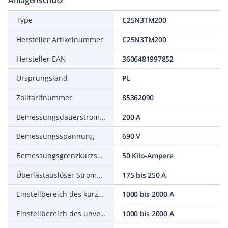
Anlagenschutz
Type
C25N3TM200
Hersteller Artikelnummer
C25N3TM200
Hersteller EAN
3606481997852
Ursprungsland
PL
Zolltarifnummer
85362090
Bemessungsdauerstrom Iu
200 A
Bemessungsspannung
690 V
Bemessungsgrenzkurzschlussausschaltstrom Icu bei 400 V, 50 Hz
50 Kilo-Ampere
Überlastauslöser Stromeinstellung
175 bis 250 A
Einstellbereich des kurzzeitverzögerten Kurzschlussauslösers
1000 bis 2000 A
Einstellbereich des unverzögerten Kurzschlussauslösers
1000 bis 2000 A