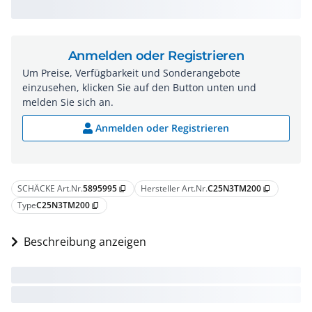
Anmelden oder Registrieren
Um Preise, Verfügbarkeit und Sonderangebote
einzusehen, klicken Sie auf den Button unten und
melden Sie sich an.
Anmelden oder Registrieren
SCHÄCKE Art.Nr.
5895995
Hersteller Art.Nr.
C25N3TM200
content_copy
content_copy
Type
C25N3TM200
content_copy
Beschreibung anzeigen