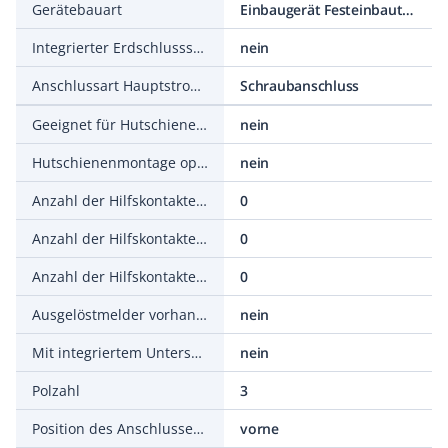
Gerätebauart
Einbaugerät Festeinbautechnik
Integrierter Erdschlussschutz
nein
Anschlussart Hauptstromkreis
Schraubanschluss
Geeignet für Hutschienenmontage
nein
Hutschienenmontage optional
nein
Anzahl der Hilfskontakte als Öffner
0
Anzahl der Hilfskontakte als Schließer
0
Anzahl der Hilfskontakte als Wechsler
0
Ausgelöstmelder vorhanden
nein
Mit integriertem Unterspannungsauslöser
nein
Polzahl
3
Position des Anschlusses für Hauptstromkreis
vorne