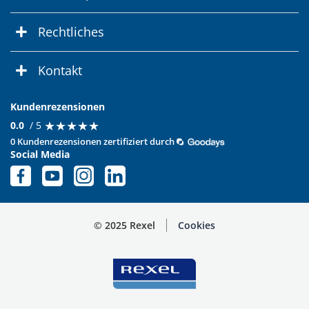
Rechtliches
Kontakt
Kundenrezensionen
★
★
★
★
★
★
★
★
★
★
0.0
/ 5
0 Kundenrezensionen zertifiziert durch
Social Media
© 2025 Rexel
Cookies