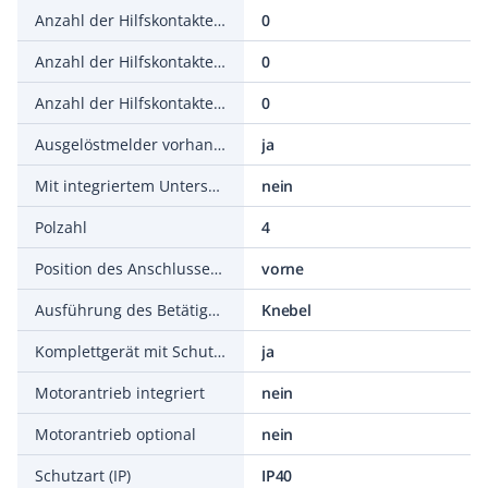
Anzahl der Hilfskontakte als Öffner
0
Anzahl der Hilfskontakte als Schließer
0
Anzahl der Hilfskontakte als Wechsler
0
Ausgelöstmelder vorhanden
ja
Mit integriertem Unterspannungsauslöser
nein
Polzahl
4
Position des Anschlusses für Hauptstromkreis
vorne
Ausführung des Betätigungselements
Knebel
Komplettgerät mit Schutzeinheit
ja
Motorantrieb integriert
nein
Motorantrieb optional
nein
Schutzart (IP)
IP40