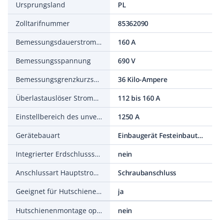
Ursprungsland
PL
Zolltarifnummer
85362090
Bemessungsdauerstrom Iu
160 A
Bemessungsspannung
690 V
Bemessungsgrenzkurzschlussausschaltstrom Icu bei 400 V, 50 Hz
36 Kilo-Ampere
Überlastauslöser Stromeinstellung
112 bis 160 A
Einstellbereich des unverzögerten Kurzschlussauslösers
1250 A
Gerätebauart
Einbaugerät Festeinbautechnik
Integrierter Erdschlussschutz
nein
Anschlussart Hauptstromkreis
Schraubanschluss
Geeignet für Hutschienenmontage
ja
Hutschienenmontage optional
nein