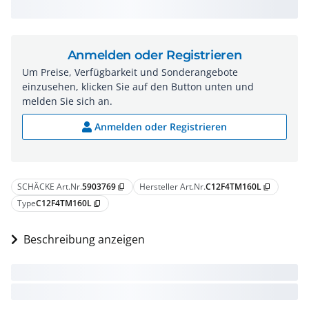
Anmelden oder Registrieren
Um Preise, Verfügbarkeit und Sonderangebote
einzusehen, klicken Sie auf den Button unten und
melden Sie sich an.
Anmelden oder Registrieren
SCHÄCKE Art.Nr.
5903769
Hersteller Art.Nr.
C12F4TM160L
content_copy
content_copy
Type
C12F4TM160L
content_copy
Beschreibung anzeigen