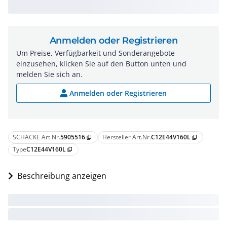
Anmelden oder Registrieren
Um Preise, Verfügbarkeit und Sonderangebote
einzusehen, klicken Sie auf den Button unten und
melden Sie sich an.
Anmelden oder Registrieren
SCHÄCKE Art.Nr.
5905516
Hersteller Art.Nr.
C12E44V160L
content_copy
content_copy
Type
C12E44V160L
content_copy
Beschreibung anzeigen