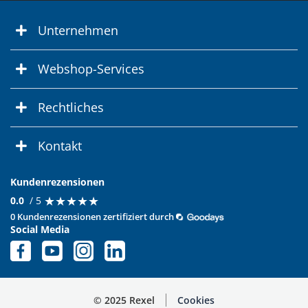
Unternehmen
Webshop-Services
Rechtliches
Kontakt
Kundenrezensionen
★
★
★
★
★
★
★
★
★
★
0.0
/ 5
0 Kundenrezensionen zertifiziert durch
Social Media
© 2025 Rexel
Cookies