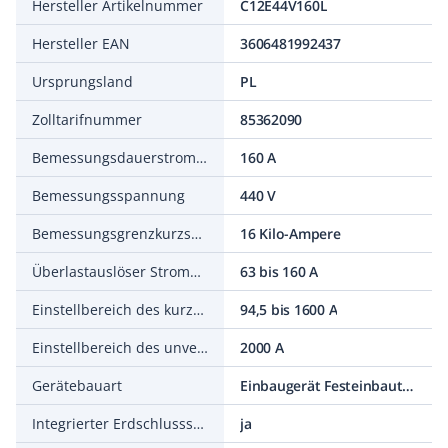
Hersteller Artikelnummer
C12E44V160L
Hersteller EAN
3606481992437
Ursprungsland
PL
Zolltarifnummer
85362090
Bemessungsdauerstrom Iu
160 A
Bemessungsspannung
440 V
Bemessungsgrenzkurzschlussausschaltstrom Icu bei 400 V, 50 Hz
16 Kilo-Ampere
Überlastauslöser Stromeinstellung
63 bis 160 A
Einstellbereich des kurzzeitverzögerten Kurzschlussauslösers
94,5 bis 1600 A
Einstellbereich des unverzögerten Kurzschlussauslösers
2000 A
Gerätebauart
Einbaugerät Festeinbautechnik
Integrierter Erdschlussschutz
ja