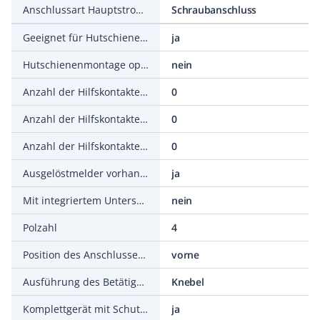
Anschlussart Hauptstromkreis
Schraubanschluss
Geeignet für Hutschienenmontage
ja
Hutschienenmontage optional
nein
Anzahl der Hilfskontakte als Öffner
0
Anzahl der Hilfskontakte als Schließer
0
Anzahl der Hilfskontakte als Wechsler
0
Ausgelöstmelder vorhanden
ja
Mit integriertem Unterspannungsauslöser
nein
Polzahl
4
Position des Anschlusses für Hauptstromkreis
vorne
Ausführung des Betätigungselements
Knebel
Komplettgerät mit Schutzeinheit
ja