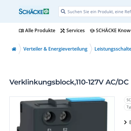
Alle Produkte
Services
SCHÄCKE Know
menu_book
handyman
school
Verteiler & Energieverteilung
Leistungsschalt
Verklinkungsblock,110-127V AC/DC
SC
Ty