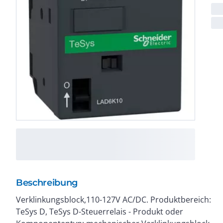
Beschreibung
Verklinkungsblock,110-127V AC/DC. Produktbereich:
Industrie, Infrastruktur - Die TeSys Hilfsschütze
TeSys D, TeSys D-Steuerrelais - Produkt oder
wurden für eine perfekte Integration in Steuerungs-