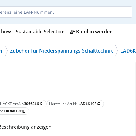
-how
Sustainable Selection
Kund:in werden
person_add_alt
er
Zubehör für Niederspannungs-Schalttechnik
LAD6K
HÄCKE Art.Nr.
3066266
Hersteller Art.Nr.
LAD6K10F
content_copy
content_copy
pe
LAD6K10F
content_copy
Beschreibung anzeigen