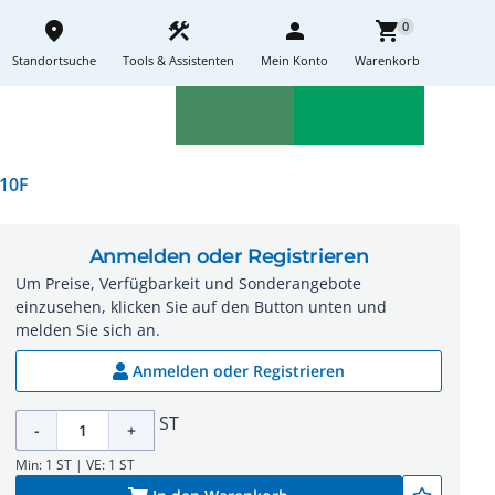
place
construction
person
shopping_cart
0
Standortsuche
Tools & Assistenten
Mein Konto
Warenkorb
Aktionen
Neuheiten
sell
feedback
10F
Anmelden oder Registrieren
Um Preise, Verfügbarkeit und Sonderangebote
einzusehen, klicken Sie auf den Button unten und
melden Sie sich an.
Anmelden oder Registrieren
ST
-
+
Min: 1 ST | VE: 1 ST