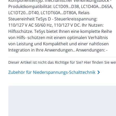
Komponententyp: mechanischer Verklinkungsblock -
und Automatisierungslösungen entwickelt. Ihr
Produktkompatibilität: LC1D09...D38, LC1D40A...D65A,
Nutzen: Standardschütze 0,06-75 kW Neben
LC1DT20...DT40, LC1DT60A...DT80A, Relais
ansprechendem und funktionellem Design bieten die
Steuereinheit TeSys D - Steuerkreisspannung:
Schütze TeSys D schnelle und einfache Installation bei
110/127 V AC 50/60 Hz, 110/127 V DC. Ihr Nutzen:
gleichzeitig schmaler Baubreite von 45 bzw. 55 mm.
Hilfsschütze. TeSys bietet Ihnen eine komplette Reihe
Sie erfüllen internationale Standards. Die
von Hilfs- schützen mit einem optimalen Verhältnis
Leistungsgrößen 40 bis 65 A sind mit EverLink
von Leistung und Kompaktheit und einer nahtlosen
Klemmen ausgestattet. Diese sind patentiert und
Integration in Ihre Anwendungen.. Anwendungen: -
Dieser Artikel ist nicht das Richtige für Sie? Hier finden Sie we
Zubehör für Niederspannungs-Schalttechnik