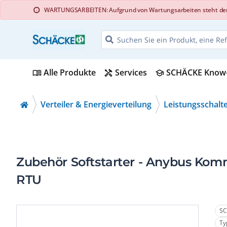
WARTUNGSARBEITEN: Aufgrund von Wartungsarbeiten steht der Web
info
Alle Produkte
Services
SCHÄCKE Know
menu_book
handyman
school
Verteiler & Energieverteilung
Leistungsschalt
Zubehör Softstarter - Anybus Ko
RTU
SC
Ty