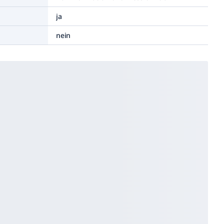
ja
nein