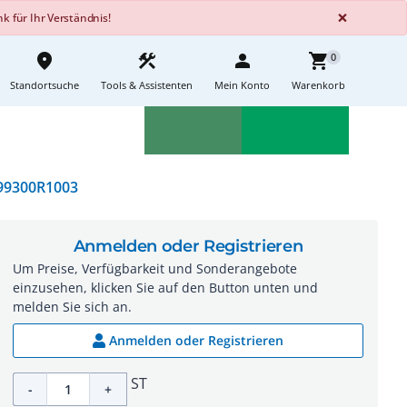
GLOBA
×
 für Ihr Verständnis!
place
construction
person
shopping_cart
0
Standortsuche
Tools & Assistenten
Mein Konto
Warenkorb
Aktionen
Neuheiten
sell
feedback
99300R1003
Anmelden oder Registrieren
Um Preise, Verfügbarkeit und Sonderangebote
einzusehen, klicken Sie auf den Button unten und
melden Sie sich an.
Anmelden oder Registrieren
ST
-
+