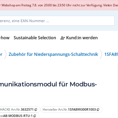
shop am Freitag 7.8. von 20:00 bis 23:50 Uhr nicht zur Verfügung. Vielen Dank
-how
Sustainable Selection
Kund:in werden
person_add_alt
er
Zubehör für Niederspannungs-Schalttechnik
1SFA8
mmunikationsmodul für Modbus-
HÄCKE Art.Nr.
3632571
Hersteller Art.Nr.
1SFA899300R1003
content_copy
content_copy
pe
AB-MODBUS-RTU-1
content_copy