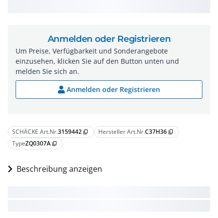
Anmelden oder Registrieren
Um Preise, Verfügbarkeit und Sonderangebote
einzusehen, klicken Sie auf den Button unten und
melden Sie sich an.
Anmelden oder Registrieren
SCHÄCKE Art.Nr.
3159442
Hersteller Art.Nr.
C37H36
content_copy
content_copy
Type
ZQ0307A
content_copy
Beschreibung anzeigen