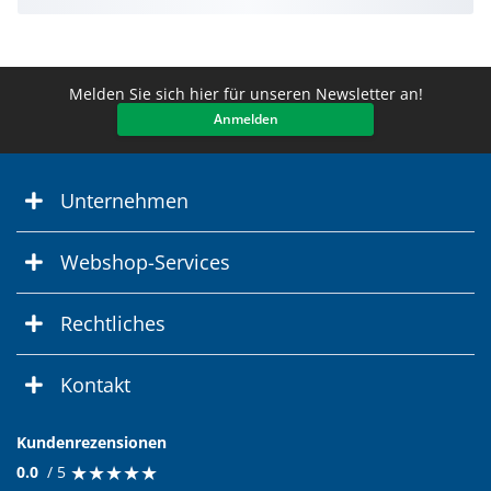
Melden Sie sich hier für unseren Newsletter an!
Anmelden
Unternehmen
Webshop-Services
Rechtliches
Kontakt
Kundenrezensionen
★
★
★
★
★
★
★
★
★
★
0.0
/ 5