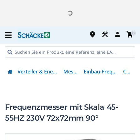
place
construction
person
shopping_cart
0
Verteiler & Energieverteilung
Messgeräte
Einbau-Frequenzmesser
C37H36
Frequenzmesser mit Skala 45-
55HZ 230V 72x72mm 90°