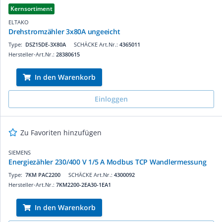
Kernsortiment
ELTAKO
Drehstromzähler 3x80A ungeeicht
Type:
DSZ15DE-3X80A
SCHÄCKE Art.Nr.:
4365011
Hersteller-Art.Nr.:
28380615
In den Warenkorb
Einloggen
Zu Favoriten hinzufügen
SIEMENS
Energiezähler 230/400 V 1/5 A Modbus TCP Wandlermessung
Type:
7KM PAC2200
SCHÄCKE Art.Nr.:
4300092
Hersteller-Art.Nr.:
7KM2200-2EA30-1EA1
In den Warenkorb