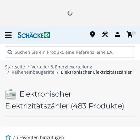
place
construction
person
shopping_cart
0
Startseite
Verteiler & Energieverteilung
Reiheneinbaugeräte
Elektronischer Elektrizitätszähler
Elektronischer
Elektrizitätszähler
(483 Produkte)
Zu Favoriten hinzufügen