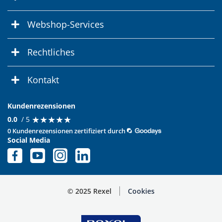
Webshop-Services
Rechtliches
Kontakt
Kundenrezensionen
★
★
★
★
★
★
★
★
★
★
0.0
/ 5
0 Kundenrezensionen zertifiziert durch
Social Media
© 2025 Rexel
Cookies