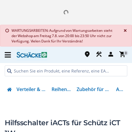
G
×
WARTUNGSARBEITEN: Aufgrund von Wartungsarbeiten steht
info
der Webshop am Freitag 7.8. von 20:00 bis 23:50 Uhr nicht zur
Verfügung. Vielen Dank für Ihr Verständnis!
place
construction
person
shopping_cart
0
Verteiler & Energieverteilung
Reiheneinbaugeräte
Zubehör für Reiheneinbaugeräte
A9C15915
Hilfsschalter iACTs für Schütz iCT