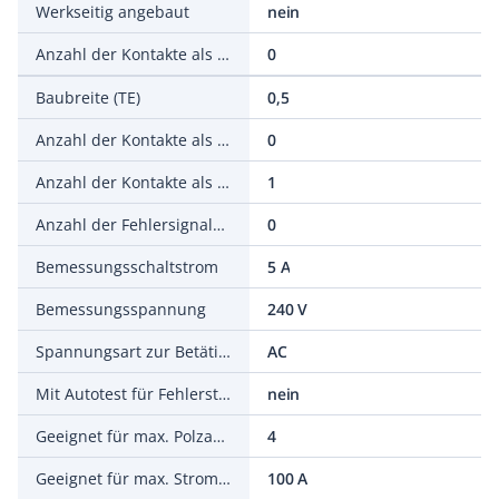
Werkseitig angebaut
nein
Anzahl der Kontakte als Schließer
0
Baubreite (TE)
0,5
Anzahl der Kontakte als Öffner
0
Anzahl der Kontakte als Wechsler
1
Anzahl der Fehlersignalschalter
0
Bemessungsschaltstrom
5 A
Bemessungsspannung
240 V
Spannungsart zur Betätigung
AC
Mit Autotest für Fehlerstromfunktion
nein
Geeignet für max. Polzahl der Hauptkontakteinheit (gesamt)
4
Geeignet für max. Stromstärke der Hauptkontakteinheit
100 A