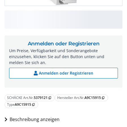
Anmelden oder Registrieren
Um Preise, Verfügbarkeit und Sonderangebote
einzusehen, klicken Sie auf den Button unten und
melden Sie sich an.
Anmelden oder Registrieren
SCHÄCKE Art.Nr.
5379121
Hersteller Art.Nr.
A9C15915
content_copy
content_copy
Type
A9C15915
content_copy
Beschreibung anzeigen