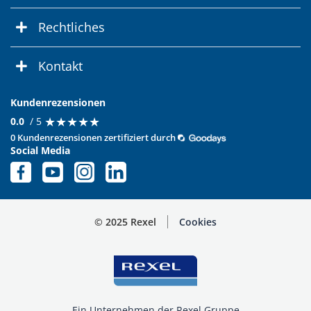
Rechtliches
Kontakt
Kundenrezensionen
★
★
★
★
★
★
★
★
★
★
0.0
/ 5
0 Kundenrezensionen zertifiziert durch
Social Media
© 2025 Rexel
Cookies
Ein Unternehmen der Rexel Gruppe