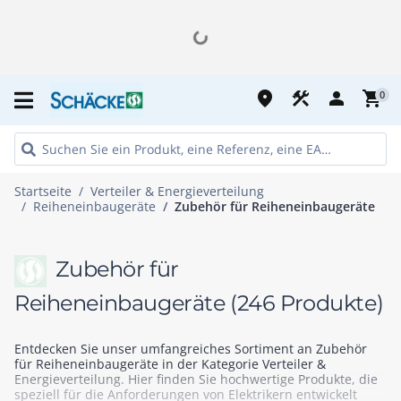
place
construction
person
shopping_cart
0
Startseite
Verteiler & Energieverteilung
Reiheneinbaugeräte
Zubehör für Reiheneinbaugeräte
Zubehör für
Reiheneinbaugeräte
(246 Produkte)
Entdecken Sie unser umfangreiches Sortiment an Zubehör
für Reiheneinbaugeräte in der Kategorie Verteiler &
Energieverteilung. Hier finden Sie hochwertige Produkte, die
speziell für die Anforderungen von Elektrikern entwickelt