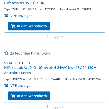
Hilfsschalter 1S+1Ö Z-HK
Type:
Z-HK
SCHÄCKE Art.Nr.:
1232436
Hersteller-Art.Nr.:
248432
VPE anzeigen
In den Warenkorb
Einloggen
Zu Favoriten hinzufügen
SCHNEIDER ELECTRIC
Hilfskontak Acti9 iO 100mA bis 6 24VAC bis 415V 24-130 V
Anschluss unten
Type:
A9A26904
SCHÄCKE Art.Nr.:
6574408
Hersteller-Art.Nr.:
A9A26904
VPE anzeigen
In den Warenkorb
Einloggen