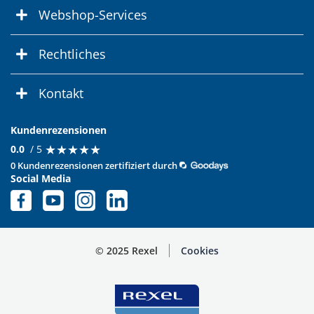
Webshop-Services
Rechtliches
Kontakt
Kundenrezensionen
★
★
★
★
★
★
★
★
★
★
0.0
/ 5
0 Kundenrezensionen zertifiziert durch
Social Media
© 2025 Rexel
Cookies