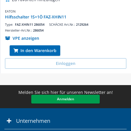
EATON
Hilfsschalter 1S+1Ö FAZ-XHIN11
Type:
FAZ-XHIN11 286054
SCHÄCKE Art.Nr.:
2129264
Hersteller-Art.Nr.:
286054
VPE anzeigen
In den Warenkorb
Einloggen
Melden Sie sich hier für unseren Newsletter an!
Anmelden
Unternehmen