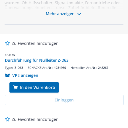
wurden. Ob Hilfsschalter, Signalkontakte, Fernantriebe oder
Überwachungseinheiten – unser Zubehör bietet Ihnen die
perfekte Ergänzung für Ihre Reiheneinbaugeräte. Mit einer

Mehr anzeigen
Vielzahl von Optionen und zuverlässigen Marken können Sie
sicherstellen, dass Ihre Installationen effizient und sicher
sind. Nutzen Sie die Möglichkeit, Ihre Projekte mit den
passenden Komponenten zu optimieren und profitieren Sie
von unserer schnellen Lieferung und kompetenten Beratung.
Zu Favoriten hinzufügen
EATON
Durchführung für Nullleiter Z-D63
Type:
Z-D63
SCHÄCKE Art.Nr.:
1231960
Hersteller-Art.Nr.:
248267
VPE anzeigen
In den Warenkorb
Einloggen
Zu Favoriten hinzufügen