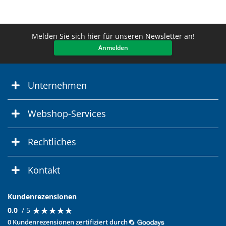
Melden Sie sich hier für unseren Newsletter an!
Anmelden
Unternehmen
Webshop-Services
Rechtliches
Kontakt
Kundenrezensionen
★
★
★
★
★
★
★
★
★
★
0.0
/ 5
0 Kundenrezensionen zertifiziert durch