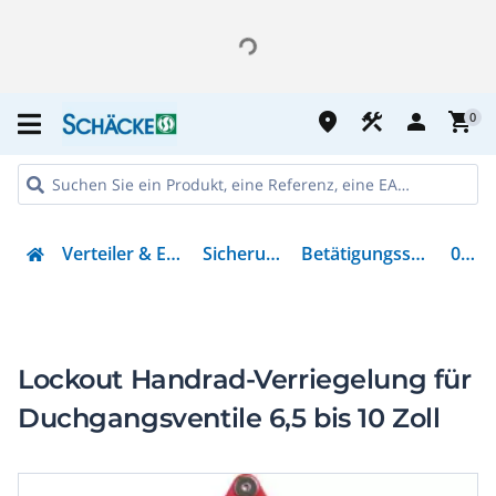
place
construction
person
shopping_cart
0
Verteiler & Energieverteilung
Sicherungsmaterial
Betätigungssperre für Schalter
00366
Lockout Handrad-Verriegelung für
Duchgangsventile 6,5 bis 10 Zoll