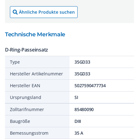
Ähnliche Produkte suchen
Technische Merkmale
D-Ring-Passeinsatz
Type
35GD33
Hersteller Artikelnummer
35GD33
Hersteller EAN
5027590477734
Ursprungsland
SI
Zolltarifnummer
85480090
Baugröße
DIII
Bemessungsstrom
35 A