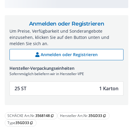
Anmelden oder Registrieren
Um Preise, Verfügbarkeit und Sonderangebote
einzusehen, klicken Sie auf den Button unten und
melden Sie sich an.
Anmelden oder Registrieren
Hersteller-Verpackungseinheiten
Sofernmöglich beliefern wir in Hersteller-VPE
25 ST
1 Karton
SCHÄCKE Art.Nr.
3568148
Hersteller Art.Nr.
35GD33
content_copy
content_copy
Type
35GD33
content_copy