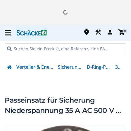
place
construction
person
shopping_cart
0
Verteiler & Energieverteilung
Sicherungsmaterial
D-Ring-Passeinsatz
35GD33
Passeinsatz für Sicherung
Niederspannung 35 A AC 500 V D3
IEC