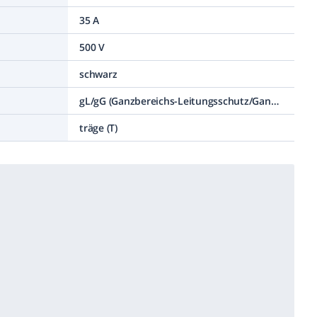
35 A
500 V
schwarz
gL/gG (Ganzbereichs-Leitungsschutz/Ganzbereichs-Gerätesch.)
träge (T)