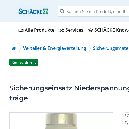
Alle Produkte
Services
SCHÄCKE Know
menu_book
handyman
school
Verteiler & Energieverteilung
Sicherungsmater
Kernsortiment
Sicherungseinsatz Niederspannung
träge
SC
Ty