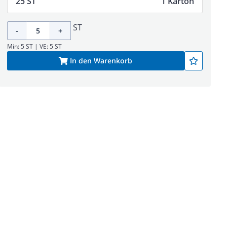
25 ST
1 Karton
ST
-
+
Min: 5 ST | VE: 5 ST
In den Warenkorb