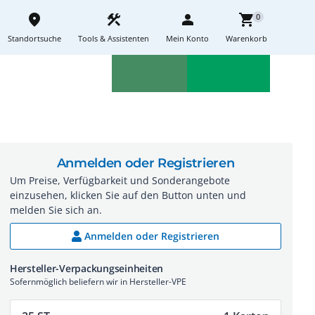
place
construction
person
shopping_cart
0
Standortsuche
Tools & Assistenten
Mein Konto
Warenkorb
Aktionen
Neuheiten
sell
feedback
Anmelden oder Registrieren
Um Preise, Verfügbarkeit und Sonderangebote
einzusehen, klicken Sie auf den Button unten und
melden Sie sich an.
Anmelden oder Registrieren
Hersteller-Verpackungseinheiten
Sofernmöglich beliefern wir in Hersteller-VPE