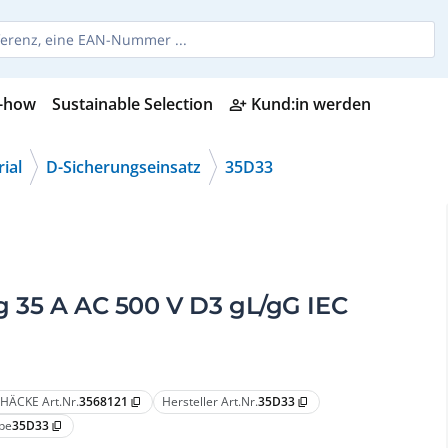
-how
Sustainable Selection
Kund:in werden
person_add_alt
ial
D-Sicherungseinsatz
35D33
 35 A AC 500 V D3 gL/gG IEC
HÄCKE Art.Nr.
3568121
Hersteller Art.Nr.
35D33
content_copy
content_copy
pe
35D33
content_copy