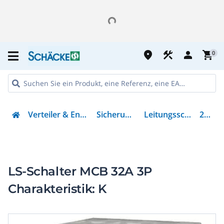
place
construction
person
shopping_cart
0
Verteiler & Energieverteilung
Sicherungsmaterial
Leitungsschutzschalter
278914
LS-Schalter MCB 32A 3P
Charakteristik: K