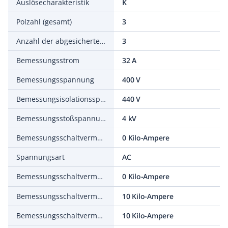
Auslösecharakteristik
K
Polzahl (gesamt)
3
Anzahl der abgesicherten Pole
3
Bemessungsstrom
32 A
Bemessungsspannung
400 V
Bemessungsisolationsspannung Ui
440 V
Bemessungsstoßspannungsfestigkeit Uimp
4 kV
Bemessungsschaltvermögen Icn nach EN 60898 bei 230 V
0 Kilo-Ampere
Spannungsart
AC
Bemessungsschaltvermögen Icn nach EN 60898 bei 400 V
0 Kilo-Ampere
Bemessungsschaltvermögen Icu nach IEC 60947-2 bei 230 V
10 Kilo-Ampere
Bemessungsschaltvermögen Icu nach IEC 60947-2 bei 400 V
10 Kilo-Ampere