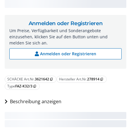
Anmelden oder Registrieren
Um Preise, Verfügbarkeit und Sonderangebote
einzusehen, klicken Sie auf den Button unten und
melden Sie sich an.
Anmelden oder Registrieren
SCHÄCKE Art.Nr.
3621642
Hersteller Art.Nr.
278914
content_copy
content_copy
Type
FAZ-K32/3
content_copy
Beschreibung anzeigen