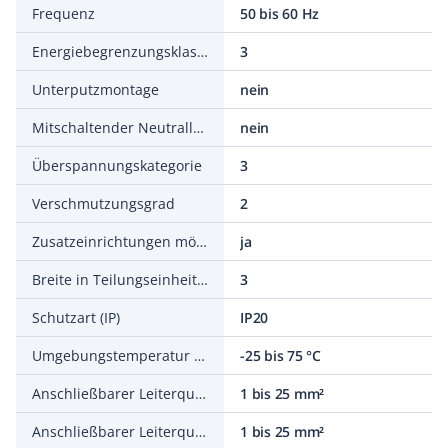
Frequenz
50 bis 60 Hz
Energiebegrenzungsklasse
3
Unterputzmontage
nein
Mitschaltender Neutralleiter
nein
Überspannungskategorie
3
Verschmutzungsgrad
2
Zusatzeinrichtungen möglich
ja
Breite in Teilungseinheiten
3
Schutzart (IP)
IP20
Umgebungstemperatur während des Betriebs
-25 bis 75 °C
Anschließbarer Leiterquerschnitt mehrdrähtig
1 bis 25 mm²
Anschließbarer Leiterquerschnitt eindrähtig
1 bis 25 mm²