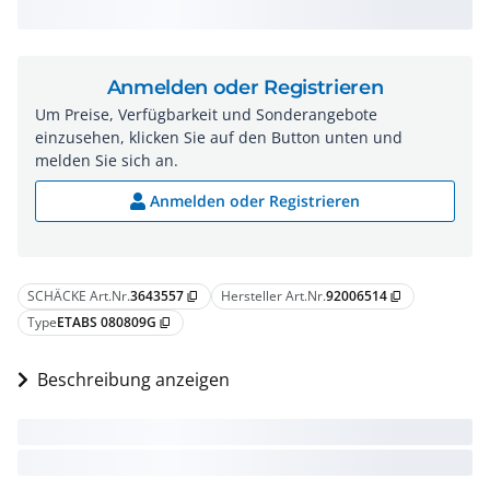
Anmelden oder Registrieren
Um Preise, Verfügbarkeit und Sonderangebote
einzusehen, klicken Sie auf den Button unten und
melden Sie sich an.
Anmelden oder Registrieren
SCHÄCKE Art.Nr.
3643557
Hersteller Art.Nr.
92006514
content_copy
content_copy
Type
ETABS 080809G
content_copy
Beschreibung anzeigen