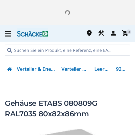
place
construction
person
shopping_cart
0
Verteiler & Energieverteilung
Verteiler & Schränke
Leergehäuse
92006514
Gehäuse ETABS 080809G
RAL7035 80x82x86mm