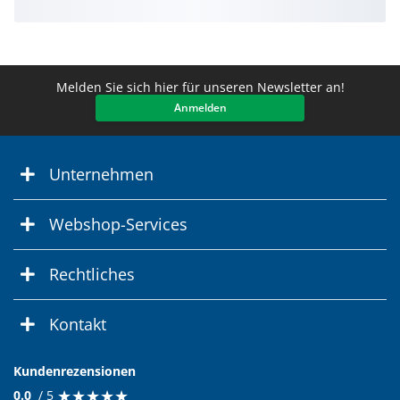
Melden Sie sich hier für unseren Newsletter an!
Anmelden
Unternehmen
Webshop-Services
Rechtliches
Kontakt
Kundenrezensionen
★
★
★
★
★
★
★
★
★
★
0.0
/ 5