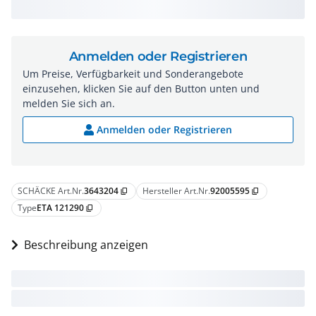
Anmelden oder Registrieren
Um Preise, Verfügbarkeit und Sonderangebote
einzusehen, klicken Sie auf den Button unten und
melden Sie sich an.
Anmelden oder Registrieren
SCHÄCKE Art.Nr.
3643204
Hersteller Art.Nr.
92005595
content_copy
content_copy
Type
ETA 121290
content_copy
Beschreibung anzeigen