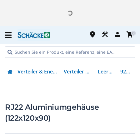
place
construction
person
shopping_cart
0
Verteiler & Energieverteilung
Verteiler & Schränke
Leergehäuse
92005595
RJ22 Aluminiumgehäuse
(122x120x90)