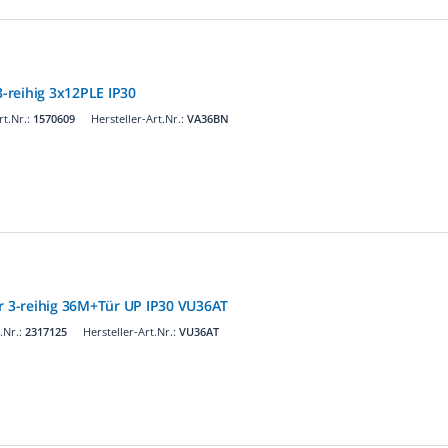
3-reihig 3x12PLE IP30
t.Nr.:
1570609
Hersteller-Art.Nr.:
VA36BN
er 3-reihig 36M+Tür UP IP30 VU36AT
.Nr.:
2317125
Hersteller-Art.Nr.:
VU36AT