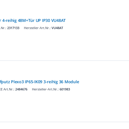
er 4-reihig 48M+Tür UP IP30 VU48AT
.Nr.:
2317133
Hersteller-Art.Nr.:
VU48AT
fputz Plexo3 IP65-IK09 3-reihig 36 Module
E Art.Nr.:
2484676
Hersteller-Art.Nr.:
601983