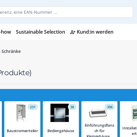
-how
Sustainable Selection
Kund:in werden
person_add_alt
& Schränke
Produkte)
231
38
396
Einführungsflans
Installa
Baustromverteiler
Bediengehäuse
ch für
ert
Kleingehäuse...