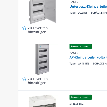
HAGER
Unterputz-Kleinverteil
Type:
VU24AT
SCHÄCKE Art
Zu Favoriten
hinzufügen
Kernsortiment
HAGER
AP-Kleinverteiler volta 
Type:
VA 48 BN
SCHÄCKE Ar
Zu Favoriten
hinzufügen
Kernsortiment
SPELSBERG