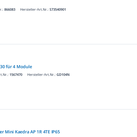
r.:
866083
Hersteller-Art.Nr.:
S73540901
P30 für 4 Module
t.Nr.:
1567470
Hersteller-Art.Nr.:
GD104N
ler Mini Kaedra AP 1R 4TE IP65