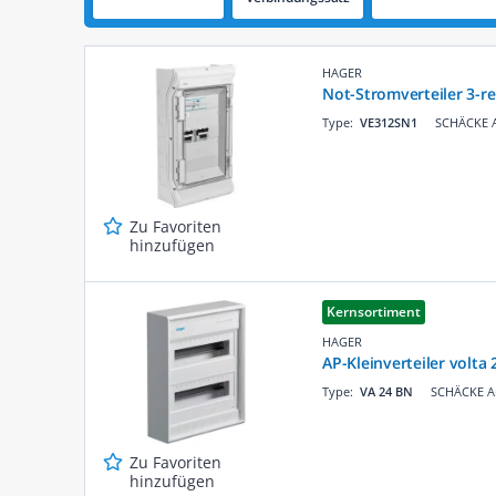
HAGER
Not-Stromverteiler 3-r
Type:
VE312SN1
SCHÄCKE A
Zu Favoriten
hinzufügen
Kernsortiment
HAGER
AP-Kleinverteiler volta 
Type:
VA 24 BN
SCHÄCKE Ar
Zu Favoriten
hinzufügen