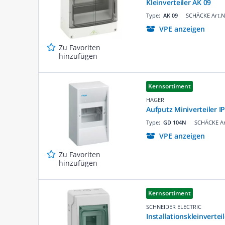
Kleinverteiler AK 09
Type:
AK 09
SCHÄCKE Art.N
VPE anzeigen
Zu Favoriten
hinzufügen
Kernsortiment
HAGER
Aufputz Miniverteiler I
Type:
GD 104N
SCHÄCKE Ar
VPE anzeigen
Zu Favoriten
hinzufügen
Kernsortiment
SCHNEIDER ELECTRIC
Installationskleinvertei