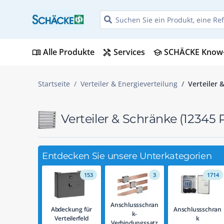
Alle Produkte
Services
SCHÄCKE Know
menu_book
handyman
school
Startseite
Verteiler & Energieverteilung
Verteiler 
Verteiler & Schränke
(12345 
Entdecken Sie unsere Unterkategorien
153
3
1714
Anschlussschran
Abdeckung für
Anschlussschran
k-
Verteilerfeld
k
Verbindungssatz