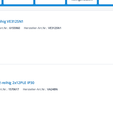
eihig VE312SN1
rt.Nr.:
6155960
Hersteller-Art.Nr.:
VE312SN1
2-reihig 2x12PLE IP30
t.Nr.:
1570617
Hersteller-Art.Nr.:
VA24BN