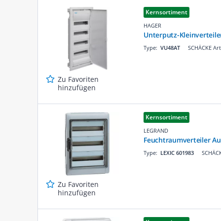
Kernsortiment
HAGER
Unterputz-Kleinverteil
Type:
VU48AT
SCHÄCKE Art
Zu Favoriten
hinzufügen
Kernsortiment
LEGRAND
Feuchtraumverteiler Au
Type:
LEXIC 601983
SCHÄCK
Zu Favoriten
hinzufügen