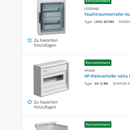
Kernsortiment
LEGRAND
Feuchtraumverteiler Au
Type:
LEXIC 601982
SCHÄCK
Zu Favoriten
hinzufügen
Kernsortiment
HAGER
AP-Kleinverteiler volta 
Type:
VA 12 BN
SCHÄCKE Ar
Zu Favoriten
hinzufügen
Kernsortiment