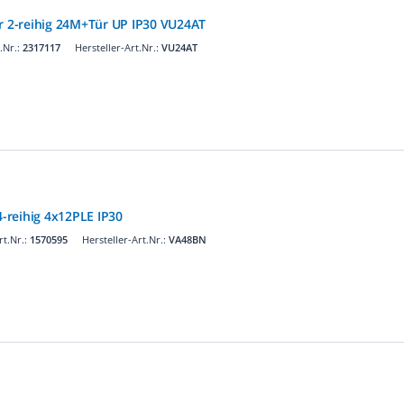
er 2-reihig 24M+Tür UP IP30 VU24AT
.Nr.:
2317117
Hersteller-Art.Nr.:
VU24AT
4-reihig 4x12PLE IP30
t.Nr.:
1570595
Hersteller-Art.Nr.:
VA48BN