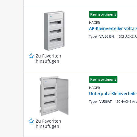
Kernsortiment
HAGER
AP-Kleinverteiler volta 
Type:
VA 36 BN
SCHÄCKE Ar
Zu Favoriten
hinzufügen
Kernsortiment
HAGER
Unterputz-Kleinverteil
Type:
VU36AT
SCHÄCKE Art
Zu Favoriten
hinzufügen