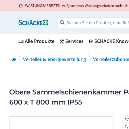
WARTUNGSARBEITEN: Aufgrund von Wartungsarbeiten steht der Web
info
Alle Produkte
Services
SCHÄCKE Know
menu_book
handyman
school
Verteiler & Energieverteilung
Verteilerzubehö
Obere Sammelschienenkammer Pane
600 x T 800 mm IP55
SC
Ty