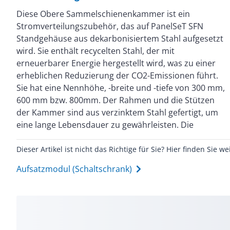
Diese Obere Sammelschienenkammer ist ein
Paneele sind aus Stahlblech gefertigt. Eine Epoxid-
Stromverteilungszubehör, das auf PanelSeT SFN
Polyester-Pulverbeschichtung sorgt für ein
Standgehäuse aus dekarbonisiertem Stahl aufgesetzt
ebenmäßiges Aussehen. Die Kammer hat eine graue
wird. Sie enthält recycelten Stahl, der mit
(RAL 7035) Farbe mit einem schwarzen (RAL 9005)
erneuerbarer Energie hergestellt wird, was zu einer
Griff. Es wird mit einer Dichtung, Vorder- und
erheblichen Reduzierung der CO2-Emissionen führt.
Rückwand und vier Ösenschrauben geliefert. Die
Sie hat eine Nennhöhe, -breite und -tiefe von 300 mm,
Kammer hat die Schutzart IP55, d.h. sie ist resistent
600 mm bzw. 800mm. Der Rahmen und die Stützen
gegen das Eindringen von Staub, Wasser und Öl. Das
der Kammer sind aus verzinktem Stahl gefertigt, um
Gehäuse ist außerdem stoßfest und hat eine IK10-
eine lange Lebensdauer zu gewährleisten. Die
Dieser Artikel ist nicht das Richtige für Sie? Hier finden Sie we
Aufsatzmodul (Schaltschrank)