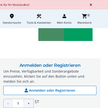
GLOBA
×
 für Ihr Verständnis!
place
construction
person
shopping_cart
0
Standortsuche
Tools & Assistenten
Mein Konto
Warenkorb
Aktionen
Neuheiten
sell
feedback
Anmelden oder Registrieren
Um Preise, Verfügbarkeit und Sonderangebote
einzusehen, klicken Sie auf den Button unten und
melden Sie sich an.
Anmelden oder Registrieren
ST
-
+