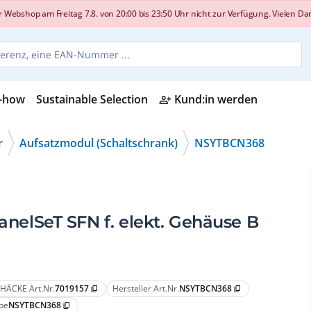
shop am Freitag 7.8. von 20:00 bis 23:50 Uhr nicht zur Verfügung. Vielen Dank
-how
Sustainable Selection
Kund:in werden
person_add_alt
r
Aufsatzmodul (Schaltschrank)
NSYTBCN368
lSeT SFN f. elekt. Gehäuse B
HÄCKE Art.Nr.
7019157
Hersteller Art.Nr.
NSYTBCN368
content_copy
content_copy
pe
NSYTBCN368
content_copy