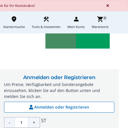
GLOBA
×
 für Ihr Verständnis!
place
construction
person
shopping_cart
0
Standortsuche
Tools & Assistenten
Mein Konto
Warenkorb
Aktionen
Neuheiten
sell
feedback
Anmelden oder Registrieren
Um Preise, Verfügbarkeit und Sonderangebote
einzusehen, klicken Sie auf den Button unten und
melden Sie sich an.
Anmelden oder Registrieren
ST
-
+