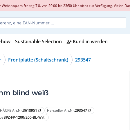
shop am Freitag 7.8. von 20:00 bis 23:50 Uhr nicht zur Verfügung. Vielen Dank
-how
Sustainable Selection
Kund:in werden
person_add_alt
r
Frontplatte (Schaltschrank)
293547
 mm blind weiß
HÄCKE Art.Nr.
3618951
Hersteller Art.Nr.
293547
content_copy
content_copy
pe
BPZ-FP-1200/200-BL-W
content_copy