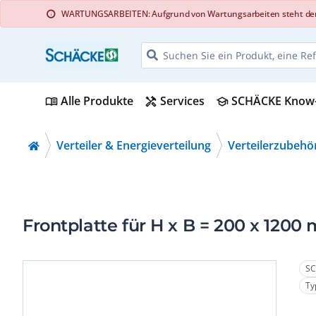
WARTUNGSARBEITEN: Aufgrund von Wartungsarbeiten steht der Web
info
Alle Produkte
Services
SCHÄCKE Know
menu_book
handyman
school
Verteiler & Energieverteilung
Verteilerzubehö
Frontplatte für H x B = 200 x 1200
SC
Ty