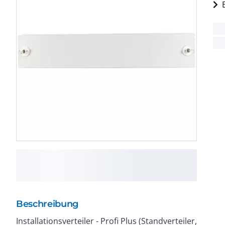
Beschreibung
Installationsverteiler - Profi Plus (Standverteiler,
benötigt. Breite 1200mm, Höhe 200mm, Stahlblech,