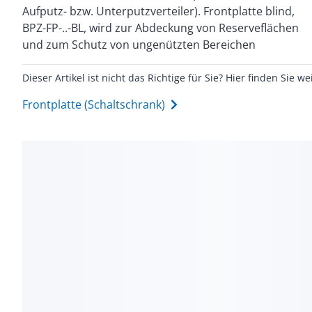
Aufputz- bzw. Unterputzverteiler). Frontplatte blind,
pulverbeschichtet, RAL9016, Metall-Frontplatte mit
BPZ-FP-..-BL, wird zur Abdeckung von Reserveflächen
Kontaktierung auf Gehäuse, Lieferumfang: 1
und zum Schutz von ungenützten Bereichen
Dieser Artikel ist nicht das Richtige für Sie? Hier finden Sie we
Frontplatte (Schaltschrank)