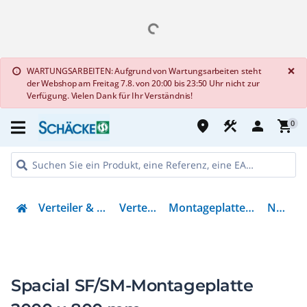
G
×
WARTUNGSARBEITEN: Aufgrund von Wartungsarbeiten steht
info
der Webshop am Freitag 7.8. von 20:00 bis 23:50 Uhr nicht zur
Verfügung. Vielen Dank für Ihr Verständnis!
place
construction
person
shopping_cart
0
Verteiler & Energieverteilung
Verteilerzubehör
Montageplatte für Verteilergehäuse
NSYMP208
Spacial SF/SM-Montageplatte