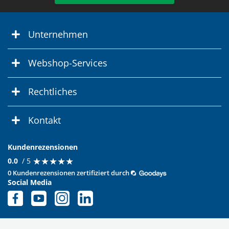
Unternehmen
Webshop-Services
Rechtliches
Kontakt
Kundenrezensionen
★
★
★
★
★
★
★
★
★
★
0.0
/ 5
0 Kundenrezensionen zertifiziert durch
Social Media