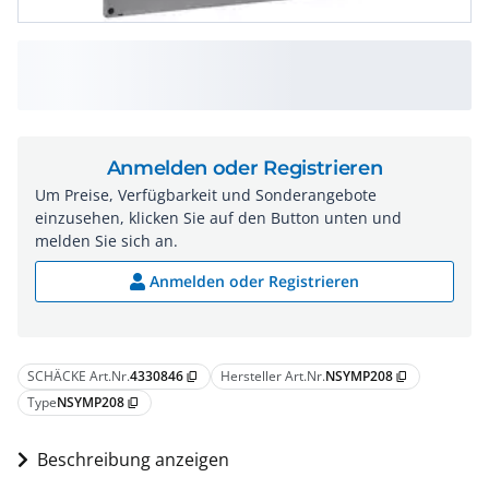
Anmelden oder Registrieren
Um Preise, Verfügbarkeit und Sonderangebote
einzusehen, klicken Sie auf den Button unten und
melden Sie sich an.
Anmelden oder Registrieren
SCHÄCKE Art.Nr.
4330846
Hersteller Art.Nr.
NSYMP208
content_copy
content_copy
Type
NSYMP208
content_copy
Beschreibung anzeigen