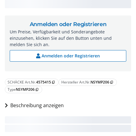
Anmelden oder Registrieren
Um Preise, Verfügbarkeit und Sonderangebote
einzusehen, klicken Sie auf den Button unten und
melden Sie sich an.
Anmelden oder Registrieren
SCHÄCKE Art.Nr.
4575415
Hersteller Art.Nr.
NSYMP206
content_copy
content_copy
Type
NSYMP206
content_copy
Beschreibung anzeigen