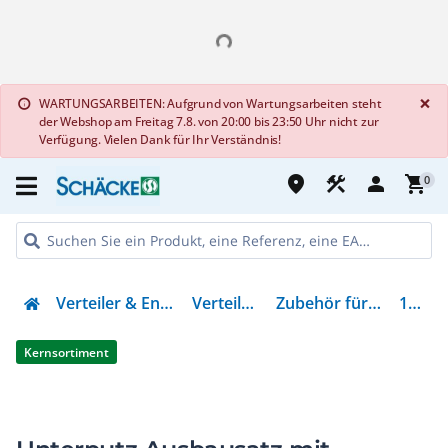
G
×
WARTUNGSARBEITEN: Aufgrund von Wartungsarbeiten steht
info
der Webshop am Freitag 7.8. von 20:00 bis 23:50 Uhr nicht zur
Verfügung. Vielen Dank für Ihr Verständnis!
place
construction
person
shopping_cart
0
Verteiler & Energieverteilung
Verteilerzubehör
Zubehör für Kleinverteiler
178847
Kernsortiment