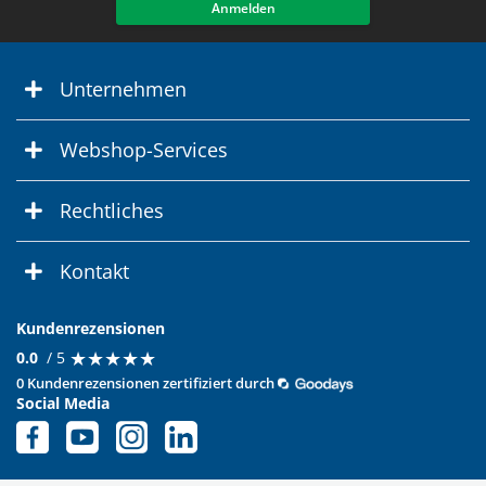
Anmelden
Unternehmen
Webshop-Services
Rechtliches
Kontakt
Kundenrezensionen
★
★
★
★
★
★
★
★
★
★
0.0
/ 5
0 Kundenrezensionen zertifiziert durch
Social Media