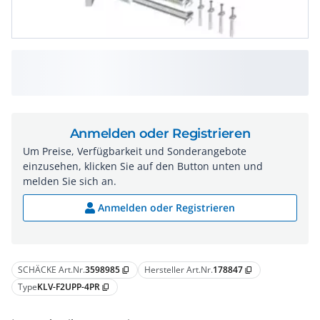
Anmelden oder Registrieren
Um Preise, Verfügbarkeit und Sonderangebote
einzusehen, klicken Sie auf den Button unten und
melden Sie sich an.
Anmelden oder Registrieren
SCHÄCKE Art.Nr.
3598985
Hersteller Art.Nr.
178847
content_copy
content_copy
Type
KLV-F2UPP-4PR
content_copy