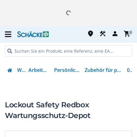
place
construction
person
shopping_cart
0
Werkzeug
Arbeitsschutz & Kleidung
Persönliche Schutzausrüstung
Zubehör für persönliche Schutzausrüstung
00298
Lockout Safety Redbox
Wartungsschutz-Depot