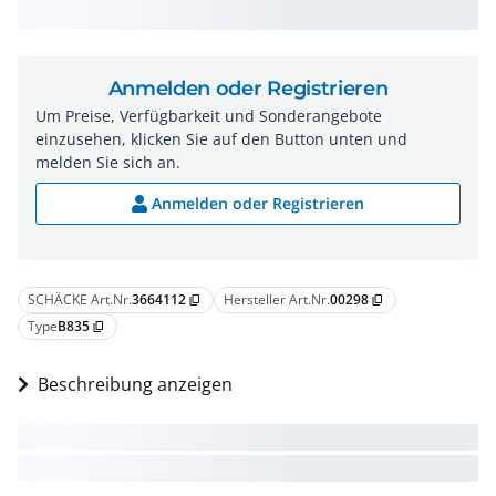
Anmelden oder Registrieren
Um Preise, Verfügbarkeit und Sonderangebote
einzusehen, klicken Sie auf den Button unten und
melden Sie sich an.
Anmelden oder Registrieren
SCHÄCKE Art.Nr.
3664112
Hersteller Art.Nr.
00298
content_copy
content_copy
Type
B835
content_copy
Beschreibung anzeigen