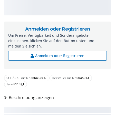
Anmelden oder Registrieren
Um Preise, Verfügbarkeit und Sonderangebote
einzusehen, klicken Sie auf den Button unten und
melden Sie sich an.
Anmelden oder Registrieren
SCHÄCKE Art.Nr.
3664325
Hersteller Art.Nr.
00450
content_copy
content_copy
Type
P110
content_copy
Beschreibung anzeigen