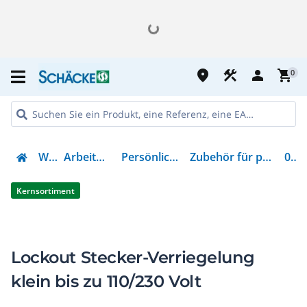
place
construction
person
shopping_cart
0
Werkzeug
Arbeitsschutz & Kleidung
Persönliche Schutzausrüstung
Zubehör für persönliche Schutzausrüstung
00450
Kernsortiment
Lockout Stecker-Verriegelung
klein bis zu 110/230 Volt