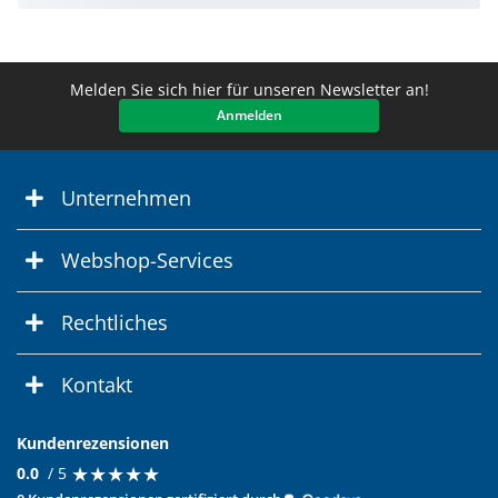
Melden Sie sich hier für unseren Newsletter an!
Anmelden
Unternehmen
Webshop-Services
Rechtliches
Kontakt
Kundenrezensionen
★
★
★
★
★
★
★
★
★
★
0.0
/ 5