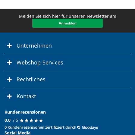
Melden Sie sich hier für unseren Newsletter an!
Anmelden
Unternehmen
Webshop-Services
Rechtliches
Kontakt
Kundenrezensionen
★
★
★
★
★
★
★
★
★
★
0.0
/ 5
0 Kundenrezensionen zertifiziert durch
Social Media