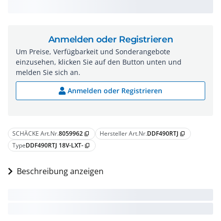
Anmelden oder Registrieren
Um Preise, Verfügbarkeit und Sonderangebote
einzusehen, klicken Sie auf den Button unten und
melden Sie sich an.
Anmelden oder Registrieren
SCHÄCKE Art.Nr.
8059962
Hersteller Art.Nr.
DDF490RTJ
content_copy
content_copy
Type
DDF490RTJ 18V-LXT-
content_copy
Beschreibung anzeigen