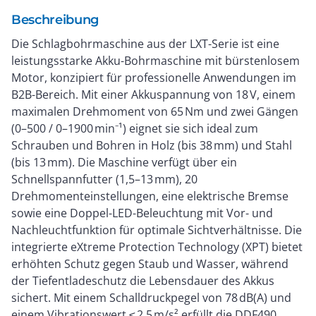
Beschreibung
Die Schlagbohrmaschine aus der LXT-Serie ist eine
leistungsstarke Akku-Bohrmaschine mit bürstenlosem
Motor, konzipiert für professionelle Anwendungen im
B2B-Bereich. Mit einer Akkuspannung von 18 V, einem
maximalen Drehmoment von 65 Nm und zwei Gängen
(0–500 / 0–1900 min⁻¹) eignet sie sich ideal zum
Schrauben und Bohren in Holz (bis 38 mm) und Stahl
(bis 13 mm). Die Maschine verfügt über ein
Schnellspannfutter (1,5–13 mm), 20
Drehmomenteinstellungen, eine elektrische Bremse
sowie eine Doppel-LED-Beleuchtung mit Vor- und
Nachleuchtfunktion für optimale Sichtverhältnisse. Die
integrierte eXtreme Protection Technology (XPT) bietet
erhöhten Schutz gegen Staub und Wasser, während
der Tiefentladeschutz die Lebensdauer des Akkus
sichert. Mit einem Schalldruckpegel von 78 dB(A) und
einem Vibrationswert ≤ 2,5 m/s² erfüllt die DDF490