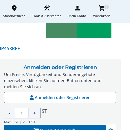
place
construction
person
shopping_cart
0
Standortsuche
Tools & Assistenten
Mein Konto
Warenkorb
Aktionen
Neuheiten
sell
feedback
P453RFE
Anmelden oder Registrieren
Um Preise, Verfügbarkeit und Sonderangebote
einzusehen, klicken Sie auf den Button unten und
melden Sie sich an.
Anmelden oder Registrieren
ST
-
+
Min: 1 ST | VE: 1 ST