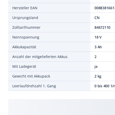
Hersteller EAN
0088381661
Ursprungsland
CN
Zolltarifnummer
84672110
Nennspannung
18 V
Akkukapazität
3 Ah
Anzahl der mitgelieferten Akkus
2
Mit Ladegerät
ja
Gewicht mit Akkupack
2 kg
Leerlaufdrehzahl 1. Gang
0 bis 400 1/