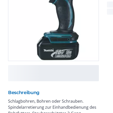
Beschreibung
Schlagbohren, Bohren oder Schrauben.
Motorbremse für exakte Schraubarbeiten.
Spindelarretierung zur Einhandbedienung des
Rutschfester Handgriff mit eingelegtem