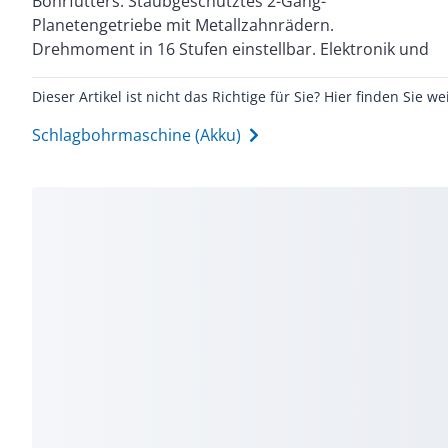
Bohrfutters. Staubgeschütztes 2-Gang-
Gummipolster. Im Transportkoffer mit zwei 3,0 Ah
Planetengetriebe mit Metallzahnrädern.
Akkus,Schnellladegerät, Schnellspannbohrfutter und
Drehmoment in 16 Stufen einstellbar. Elektronik und
Dieser Artikel ist nicht das Richtige für Sie? Hier finden Sie we
Schlagbohrmaschine (Akku)