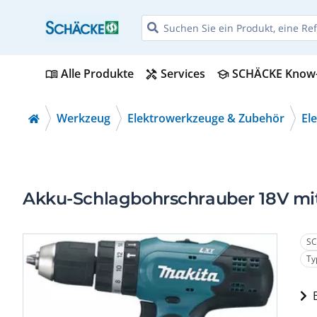
Alle Produkte
Services
SCHÄCKE Know
menu_book
handyman
school
Werkzeug
Elektrowerkzeuge & Zubehör
El
Akku-Schlagbohrschrauber 18V mi
SC
Ty