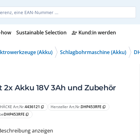
-how
Sustainable Selection
Kund:in werden
person_add_alt
ektrowerkzeuge (Akku)
Schlagbohrmaschine (Akku)
DH
t 2x Akku 18V 3Ah und Zubehör
HÄCKE Art.Nr.
4436121
Hersteller Art.Nr.
DHP453RFE
content_copy
content_copy
pe
DHP453RFE
content_copy
Beschreibung anzeigen