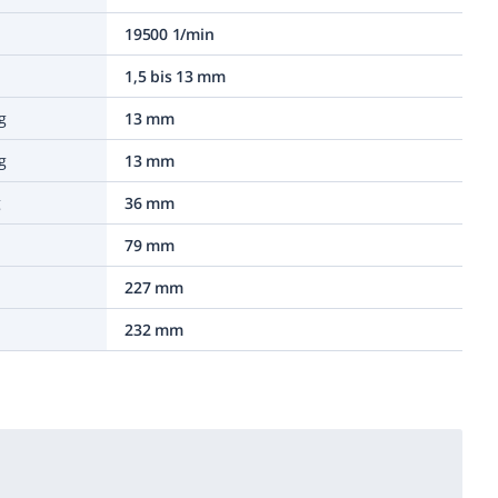
19500 1/min
1,5 bis 13 mm
g
13 mm
g
13 mm
g
36 mm
79 mm
227 mm
232 mm