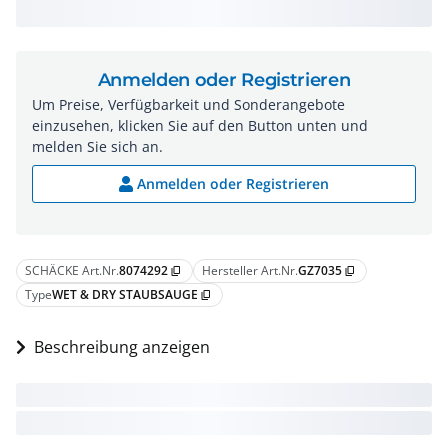
Anmelden oder Registrieren
Um Preise, Verfügbarkeit und Sonderangebote
einzusehen, klicken Sie auf den Button unten und
melden Sie sich an.
Anmelden oder Registrieren
SCHÄCKE Art.Nr.
8074292
Hersteller Art.Nr.
GZ7035
content_copy
content_copy
Type
WET & DRY STAUBSAUGE
content_copy
Beschreibung anzeigen