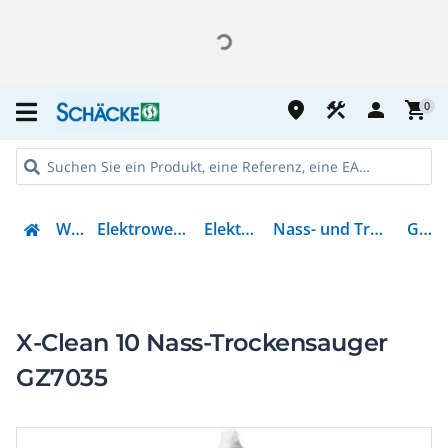
place
construction
person
shopping_cart
0
Werkzeug
Elektrowerkzeuge & Zubehör
Elektrowerkzeuge
Nass- und Trockensauger (elektrisch)
GZ7035
X-Clean 10 Nass-Trockensauger
GZ7035