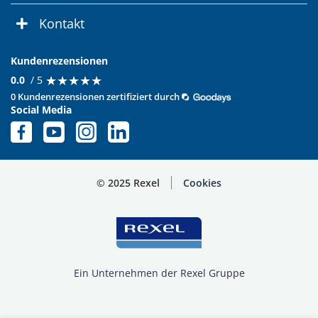
Kontakt
Kundenrezensionen
★
★
★
★
★
★
★
★
★
★
0.0
/ 5
0 Kundenrezensionen zertifiziert durch
Social Media
© 2025 Rexel
Cookies
Ein Unternehmen der Rexel Gruppe