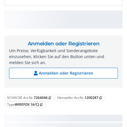
Anmelden oder Registrieren
Um Preise, Verfügbarkeit und Sonderangebote
einzusehen, klicken Sie auf den Button unten und
melden Sie sich an.
Anmelden oder Registrieren
SCHÄCKE Art.Nr.
7264046
Hersteller Art.Nr.
1200287
content_copy
content_copy
Type
WIREFOX 16/CJ
content_copy