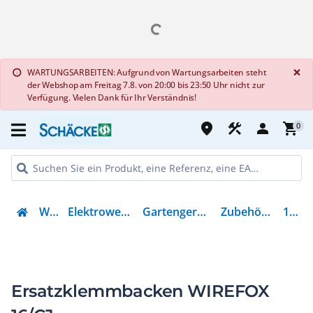
G
×
WARTUNGSARBEITEN: Aufgrund von Wartungsarbeiten steht
info
der Webshop am Freitag 7.8. von 20:00 bis 23:50 Uhr nicht zur
Verfügung. Vielen Dank für Ihr Verständnis!
place
construction
person
shopping_cart
0
Werkzeug
Elektrowerkzeuge & Zubehör
Gartengeräte (elektrisch/Akku)
Zubehör für Grasschere
1200287
Ersatzklemmbacken WIREFOX