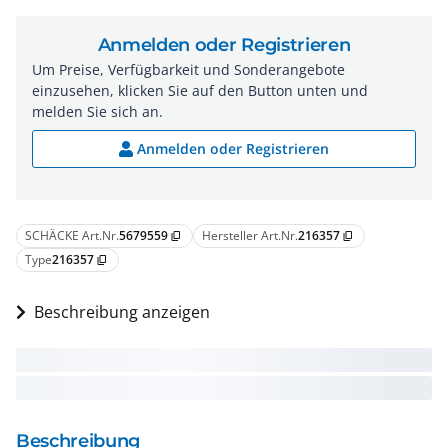
Anmelden oder Registrieren
Um Preise, Verfügbarkeit und Sonderangebote
einzusehen, klicken Sie auf den Button unten und
melden Sie sich an.
Anmelden oder Registrieren
SCHÄCKE Art.Nr.
5679559
Hersteller Art.Nr.
216357
content_copy
content_copy
Type
216357
content_copy
Beschreibung anzeigen
Beschreibung