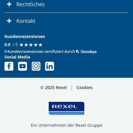
Rechtliches
Kontakt
Kundenrezensionen
★
★
★
★
★
★
★
★
★
★
0.0
/ 5
0 Kundenrezensionen zertifiziert durch
Social Media
© 2025 Rexel
Cookies
Ein Unternehmen der Rexel Gruppe