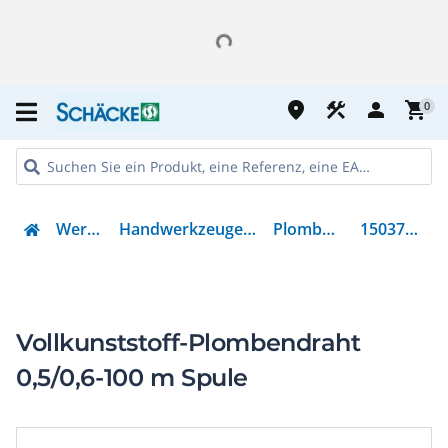
place
construction
person
shopping_cart
0
Werkzeug
Handwerkzeuge & Zubehör
Plombendraht
150375 BLAU
Vollkunststoff-Plombendraht
0,5/0,6-100 m Spule