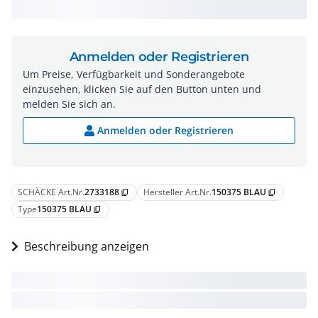
Anmelden oder Registrieren
Um Preise, Verfügbarkeit und Sonderangebote
einzusehen, klicken Sie auf den Button unten und
melden Sie sich an.
Anmelden oder Registrieren
SCHÄCKE Art.Nr.
2733188
Hersteller Art.Nr.
150375 BLAU
content_copy
content_copy
Type
150375 BLAU
content_copy
Beschreibung anzeigen