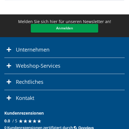
Melden Sie sich hier für unseren Newsletter an!
Anmelden
Unternehmen
Webshop-Services
Rechtliches
Kontakt
Kundenrezensionen
★
★
★
★
★
★
★
★
★
★
0.0
/ 5
0 Kundenrezensionen zertifiziert durch