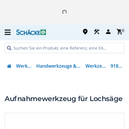
place
construction
person
shopping_cart
0
Werkzeug
Handwerkzeuge & Zubehör
Werkzeugset
918.900
Aufnahmewerkzeug für Lochsäge