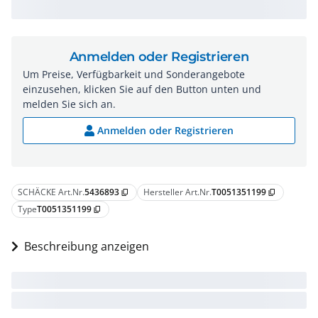
Anmelden oder Registrieren
Um Preise, Verfügbarkeit und Sonderangebote
einzusehen, klicken Sie auf den Button unten und
melden Sie sich an.
Anmelden oder Registrieren
SCHÄCKE Art.Nr.
5436893
Hersteller Art.Nr.
T0051351199
content_copy
content_copy
Type
T0051351199
content_copy
Beschreibung anzeigen