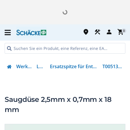
place
construction
person
shopping_cart
0
Werkzeug
Löten
Ersatzspitze für Entlötpumpe
T0051351199
Saugdüse 2,5mm x 0,7mm x 18
mm