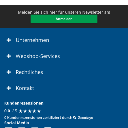
Melden Sie sich hier für unseren Newsletter an!
Anmelden
Unternehmen
Webshop-Services
Rechtliches
Kontakt
Kundenrezensionen
★
★
★
★
★
★
★
★
★
★
0.0
/ 5
0 Kundenrezensionen zertifiziert durch
Social Media