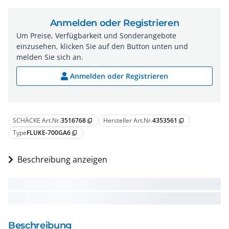
Anmelden oder Registrieren
Um Preise, Verfügbarkeit und Sonderangebote
einzusehen, klicken Sie auf den Button unten und
melden Sie sich an.
Anmelden oder Registrieren
SCHÄCKE Art.Nr.
3516768
Hersteller Art.Nr.
4353561
content_copy
content_copy
Type
FLUKE-700GA6
content_copy
Beschreibung anzeigen
Beschreibung