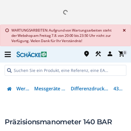
G
×
WARTUNGSARBEITEN: Aufgrund von Wartungsarbeiten steht
info
der Webshop am Freitag 7.8. von 20:00 bis 23:50 Uhr nicht zur
Verfügung. Vielen Dank für Ihr Verständnis!
place
construction
person
shopping_cart
0
Werkzeug
Messgeräte & Zubehör
Differenzdruckmanometer
4353538
Präzisionsmanometer 140 BAR