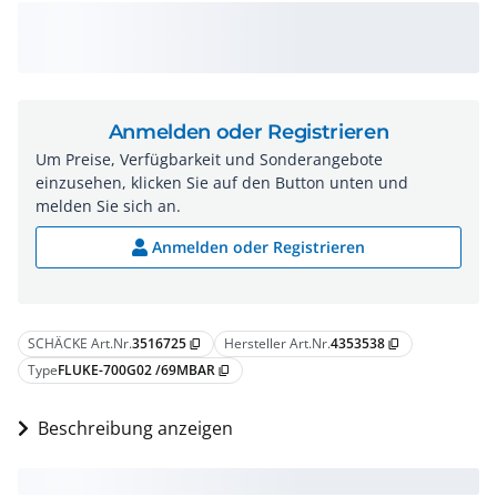
Anmelden oder Registrieren
Um Preise, Verfügbarkeit und Sonderangebote
einzusehen, klicken Sie auf den Button unten und
melden Sie sich an.
Anmelden oder Registrieren
SCHÄCKE Art.Nr.
3516725
Hersteller Art.Nr.
4353538
content_copy
content_copy
Type
FLUKE-700G02 /69MBAR
content_copy
Beschreibung anzeigen