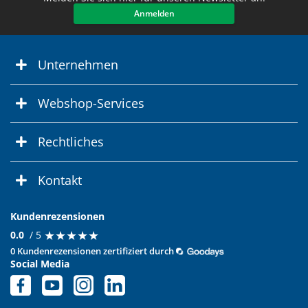
Anmelden
Unternehmen
Webshop-Services
Rechtliches
Kontakt
Kundenrezensionen
★
★
★
★
★
★
★
★
★
★
0.0
/ 5
0 Kundenrezensionen zertifiziert durch
Social Media